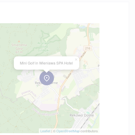
×
Mini Golf in Wieniawa SPA Hotel
Leaflet
| ©
OpenStreetMap
contributors