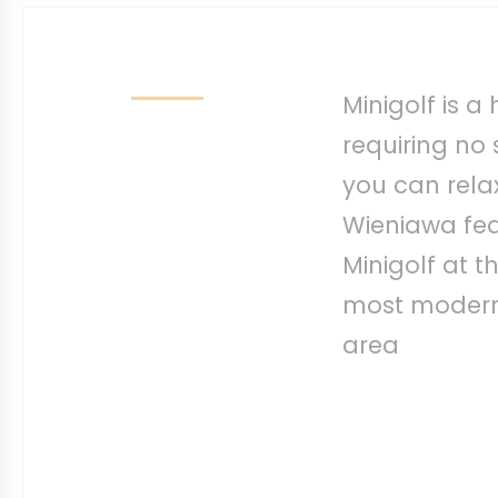
Minigolf is a
requiring no s
you can relax
Wieniawa fea
Minigolf at t
most modern 
area