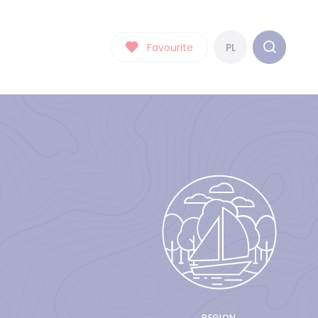
Favourite
PL
REGION