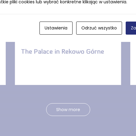
ie pliki cookies lub wybrać konkretne klikając w ustawienia.
Ustawienia
Odrzuć wszystko
Za
DISTANCE — 90 M
The Palace in Rekowo Górne
Show more