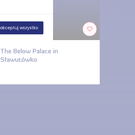
akceptuj wszystko
DISTANCE — 2.3 KM
The Below Palace in
Sławutówko