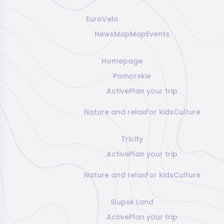
EuroVelo
News
Map
Map
Events
Homepage
Pomorskie
Active
Plan your trip
Nature and relax
For kids
Culture
Tricity
Active
Plan your trip
Nature and relax
For kids
Culture
Slupsk Land
Active
Plan your trip