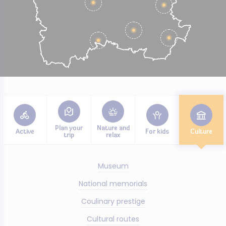
Plan your
Nature and
Active
For kids
Culture
trip
relax
Museum
National memorials
Coulinary prestige
Cultural routes