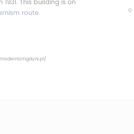
 1931. This building is on
rnism route.
.modernizmgdyni.pl/