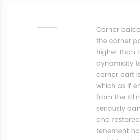
Corner balco
the corner pa
higher than t
dynamicity to
corner part i
which as if e
from the Kili
seriously da
and restored
tenement ho