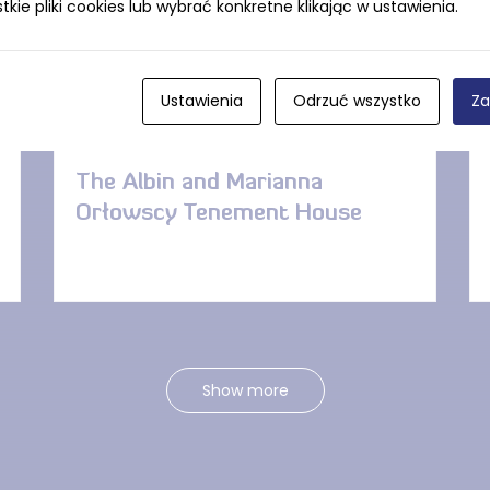
ie pliki cookies lub wybrać konkretne klikając w ustawienia.
Ustawienia
Odrzuć wszystko
Za
DISTANCE — 138 M
The Albin and Marianna
Orłowscy Tenement House
Show more