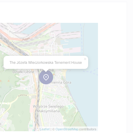
×
The Józefa Wieczorkowska Tenement House
Leaflet
| ©
OpenStreetMap
contributors