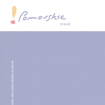
KAMIENICA JOZEFY WIECZORKOWSKIEJ W GDYNI