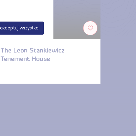
akceptuj wszystko
DISTANCE — 147 M
The Leon Stankiewicz
Tenement House