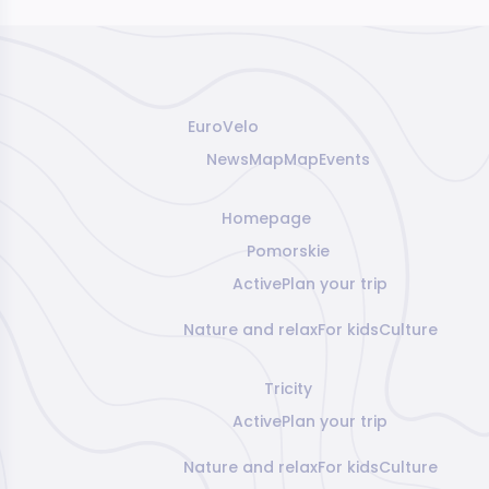
EuroVelo
News
Map
Map
Events
Homepage
Pomorskie
Active
Plan your trip
Nature and relax
For kids
Culture
Tricity
Active
Plan your trip
Nature and relax
For kids
Culture