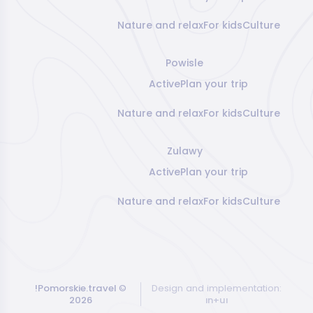
Nature and relax
For kids
Culture
Powisle
Active
Plan your trip
Nature and relax
For kids
Culture
Zulawy
Active
Plan your trip
Nature and relax
For kids
Culture
!Pomorskie.travel
©
Design and implementation:
2026
ın+uı