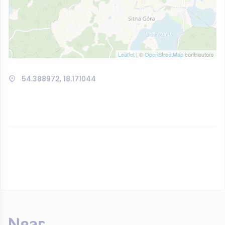
Leaflet
| ©
OpenStreetMap
contributors
54.388972, 18.171044