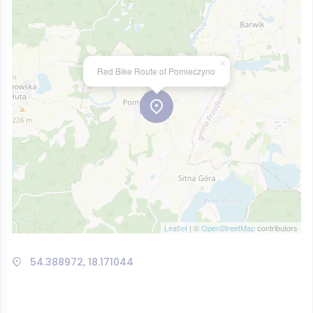
×
Red Bike Route of Pomieczyno
Leaflet
| ©
OpenStreetMap
contributors
54.388972, 18.171044