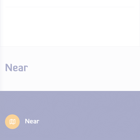
Near
Near