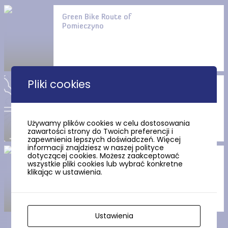
Green Bike Route of
Pomieczyno
Pliki cookies
Blue Bike Route of Pomieczyno
Używamy plików cookies w celu dostosowania
zawartości strony do Twoich preferencji i
zapewnienia lepszych doświadczeń. Więcej
informacji znajdziesz w naszej polityce
dotyczącej cookies. Możesz zaakceptować
Route No. 2 – Lake Otalżyno
wszystkie pliki cookies lub wybrać konkretne
klikając w ustawienia.
Ustawienia