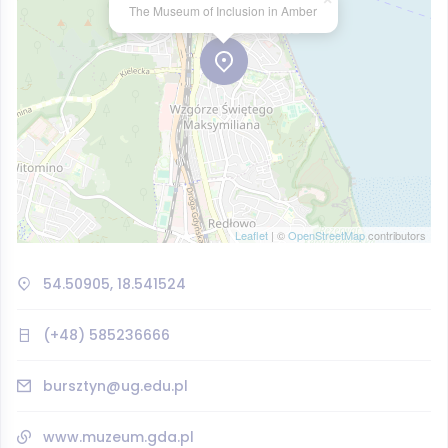
The Museum of Inclusion in Amber
Leaflet
| ©
OpenStreetMap
contributors
54.50905, 18.541524
(+48) 585236666
bursztyn@ug.edu.pl
www.muzeum.gda.pl