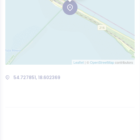
Leaflet
| ©
OpenStreetMap
contributors
54.727851, 18.602369