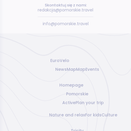
Skontaktuj się z nami:
redakcja@pomorskie.travel
info@pomorskie.travel
EuroVelo
News
Map
Map
Events
Homepage
Pomorskie
Active
Plan your trip
Nature and relax
For kids
Culture
Tricity