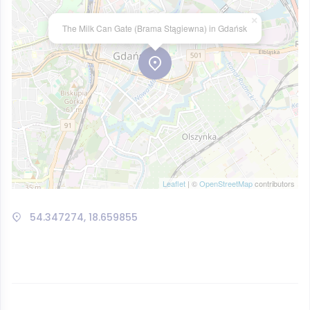
×
The Milk Can Gate (Brama Stągiewna) in Gdańsk
Leaflet
| ©
OpenStreetMap
contributors
54.347274, 18.659855