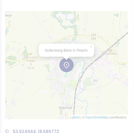
×
Guttenberg Bible in Pelplin
Leaflet
| ©
OpenStreetMap
contributors
53.924944, 18.689773