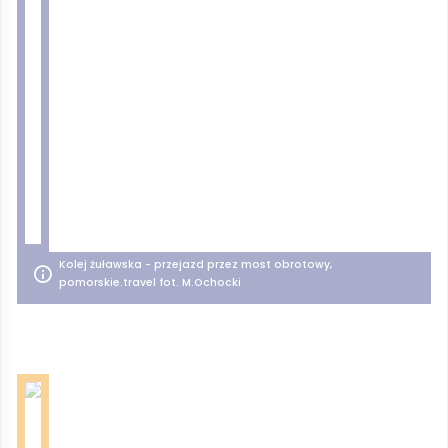
Kolej żuławska - przejazd przez most obrotowy,
pomorskie.travel fot. M.Ochocki