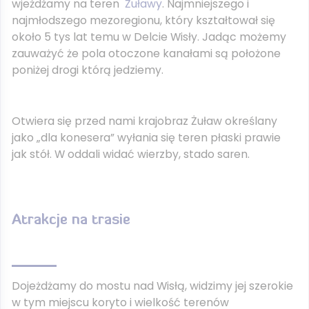
wjeżdżamy na teren
Żuławy
. Najmniejszego i
najmłodszego mezoregionu, który kształtował się
około 5 tys lat temu w Delcie Wisły. Jadąc możemy
zauważyć że pola otoczone kanałami są położone
poniżej drogi którą jedziemy.
Otwiera się przed nami krajobraz Żuław określany
jako „dla konesera” wyłania się teren płaski prawie
jak stół. W oddali widać wierzby, stado saren.
Atrakcje na trasie
Dojeżdżamy do mostu nad Wisłą, widzimy jej szerokie
w tym miejscu koryto i wielkość terenów