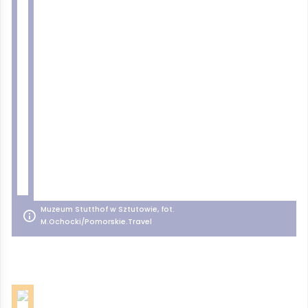
Muzeum Stutthof w Sztutowie, fot.
M.Ochocki/Pomorskie.Travel