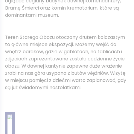
oglądać ceglany budynek dawnej komendantury,
Bramę Śmierci oraz komin krematorium, które są
dominantami muzeum.
Teren Starego Obozu otoczony drutem kolczastym
to główne miejsce ekspozycji. Możemy wejść do
wnętrz baraków, gdzie w gablotach, na tablicach i
zdjęciach zaprezentowane zostało codzienne życie
obozu. W dawnej kantynie zapewne duże wrażenie
zrobi na nas góra usypana z butów więźniów. Wizytę
w miejscu pamięci z dziećmi warto zaplanować, gdy
są już świadomymi nastolatkami.