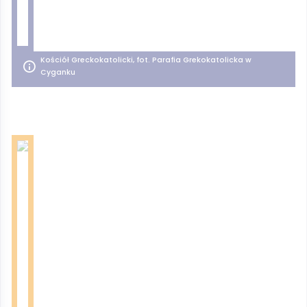
Kościół Greckokatolicki, fot. Parafia Grekokatolicka w
Cyganku