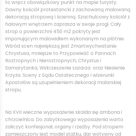
to wręcz obowiązkowy punkt na mapie turysty.
Dawny kościół protestancki z zachowaną malowaną
dekoracją stropową i ścienną. Szachulcowy kościół z
halowym wnętrzem zaprasza w swoje progi. Cały
strop o powierzchni 450 m2 pokryty jest
imponującym malowidłem wykonanym na płótnie.
Wśród scen największą jest Zmartwychwstanie
Chrystusa, mniejsze to Przypowieść o Pannach
Roztropnych i Nieroztropnych, Chrystus i
Samarytanka, Wskrzeszenie Łazarza oraz Niesienie
Krzyża. Sceny z Sądu Ostatecznego i wizerunki
Apostołów są uzupełnieniem dekoracji malarskiej
stropu.
Na XVII wieczne wyposażenie skalda się ambona i
chrzcielnica. Do zabytkowego wyposażenia warto
zaliczyć konfesjonał, organy i rzeźby. Pod stropem
zamieszczony jest model statku, dar wotywny od