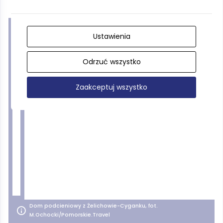
Ustawienia
Odrzuć wszystko
Zaakceptuj wszystko
Dom podcieniowy z Żelichowie-Cyganku, fot.
M.Ochocki/Pomorskie.Travel