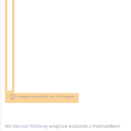
Stegna malowidło fot. UG Stegna
Na
Mierzei Wiślanej
wnętrze kościoła z malowidłem