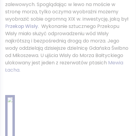
zalewowych. Spoglądając w lewo na moście w
stronę morza, tylko oczyma wyobraźni możemy
wyobrazić sobie ogromną XIX w. inwestycję, jaką był
P
rzekop Wisły
. Wykonanie sztucznego Przekopu
Wisły miało służyć odprowadzeniu wód Wisły
najkrótszą i bezpośrednią drogą do morza. Jego
wody oddzielają dzisiejsze dzielnicę Gdańska Świbno
od Mikoszewa. U ujścia Wisły do Morza Bałtyckiego
ulokowany jest jeden z rezerwatów ptasich
Mewia
Łacha.