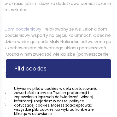
w okresie letnim służył za dodatkowe pomieszczenie
mieszkalne.
Dom podcieniowy
relokowany ze wsi Jelonki dom
podcieniowy wsparty na pięciu kolumnach. Obecnie
działa w nim gospoda
Mały Holender
, odtworzono go
z zachowaniem pierwotnego układu pomieszczeń.
Można w nim zwiedzać wielką izbę (pomieszczenie
reprezentacyjne), sypialnię, czarną kuchnię,
służbówkę (gabinet gospodarza), korytarz
Pliki cookies
gospodarczy i podcienie – spichlerz i kuchenny.
Używamy plików cookies w celu dostosowania
W gospodzie Mały Holender można spróbować dań
zawartości strony do Twoich preferencji i
zapewnienia lepszych doświadczeń. Więcej
lokalnej kuchni i spróbować odtworzonego
informacji znajdziesz w naszej polityce
Werdekase sera.
dotyczącej cookies. Możesz zaakceptować
wszystkie pliki cookies lub wybrać konkretne
klikając w ustawienia.