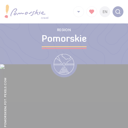
EN
REGION
Pomorskie
CAMPING W POMORSKIEM, FOT. PEXELS.COM