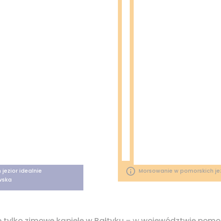
jezior idealnie
Morsowanie w pomorskich jez
wska
 tylko zimowe kąpiele w Bałtyku
– w
województwie pomo