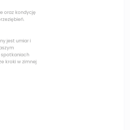
ie oraz kondycję
rzeziębień.
ny jest umiar i
naszym
o spotkaniach
e kroki w zimnej