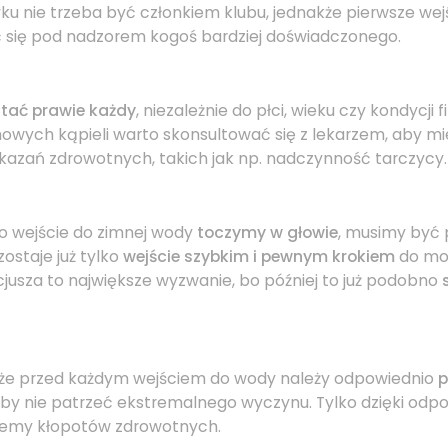
ku nie trzeba być członkiem klubu, jednakże pierwsze we
się pod nadzorem kogoś bardziej doświadczonego.
tać prawie każdy
, niezależnie do płci, wieku czy kondycji f
owych kąpieli warto skonsultować się z lekarzem, aby m
azań zdrowotnych, takich jak np. nadczynność tarczycy.
o wejście do zimnej wody
toczymy w głowie
, musimy być 
staje już tylko
wejście szybkim i pewnym krokiem
do mor
jusza to największe wyzwanie, bo później to już podobno
 że przed każdym wejściem do wody należy odpowiednio
p
kby nie patrzeć ekstremalnego wyczynu. Tylko dzięki odpo
iemy kłopotów zdrowotnych.