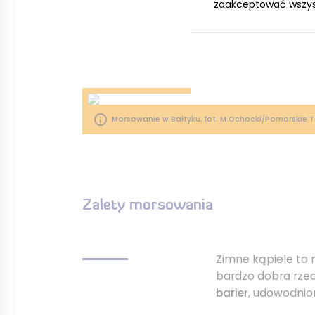
zaakceptować wszystk
kąpieli wiąże się
temperatury ciała
Morsowanie w Bałtyku, fot. M.Ochocki/Pomorskie.T
Zalety morsowania
Zimne kąpiele to 
bardzo dobra rzec
barier
, udowodnion