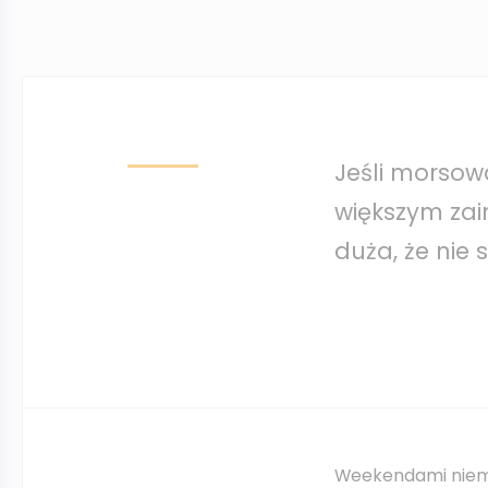
Jeśli morsowa
większym zai
duża, że nie 
Weekendami niemal