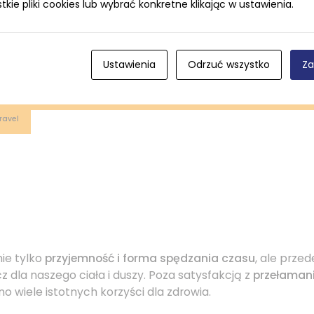
ie pliki cookies lub wybrać konkretne klikając w ustawienia.
 z ponownym przeprowadzeniem rozgrzewki, w celu uzyska
.
Ustawienia
Odrzuć wszystko
Za
ravel
nie tylko
przyjemność i forma spędzania czasu
, ale prze
z dla naszego ciała i duszy. Poza satysfakcją z
przełaman
o wiele istotnych korzyści dla zdrowia.