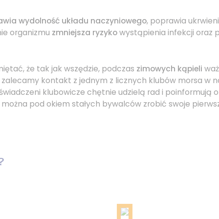
awia wydolność układu naczyniowego
, poprawia ukrwien
nie organizmu
zmniejsza ryzyko
wystąpienia infekcji oraz p
iętać, że tak jak wszędzie, podczas
zimowych kąpieli
waż
o zalecamy kontakt z jednym z licznych klubów morsa w 
wiadczeni klubowicze chętnie udzielą rad i poinformują 
e można pod okiem stałych bywalców zrobić swoje pierwsz
?