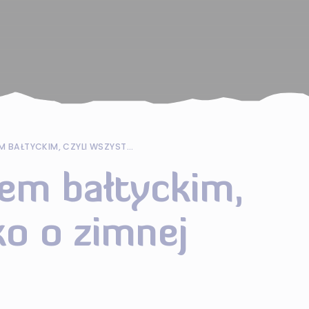
ZOSTAŃ MORSEM BAŁTYCKIM, CZYLI WSZYSTKO O ZIMNEJ WODZIE!
em bałtyckim,
ko o zimnej