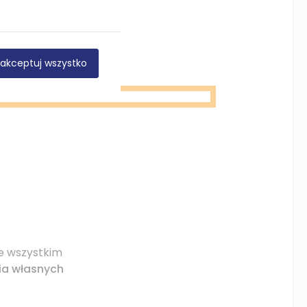
nia odpowiedniej
akceptuj wszystko
de wszystkim
ia własnych