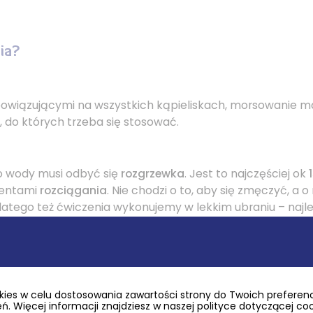
ia?
owiązującymi na wszystkich kąpieliskach, morsowanie m
 do których trzeba się stosować.
o wody musi odbyć się
rozgrzewka
. Jest to najczęściej ok
mentami
rozciągania
. Nie chodzi o to, aby się zmęczyć, a o
dlatego też ćwiczenia wykonujemy w lekkim ubraniu – najle
wiczeniach należy się rozebrać i
pewnym, szybkim kroki
 podczas końcówki rozgrzewki rozpoczynają zdejmowanie 
wać
nie dłużej niż 3-5 minut
, jednak czas ten może się wydłu
ies w celu dostosowania zawartości strony do Twoich preferencj
. Więcej informacji znajdziesz w naszej polityce dotyczącej co
 Po wyjściu na brzeg należy od razu
osuszyć ciało
, a chęć