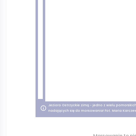
Jezioro Ostrzyckie zimą - jedno z wielu pomorskich 
nadających się do morsowania! Fot. Maria Karcze
Morsowanie to nie