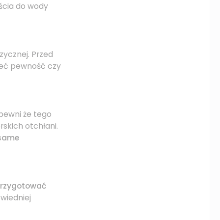
jścia do wody
izycznej. Przed
ieć pewność czy
pewni że tego
skich otchłani.
same
rzygotować
wiedniej