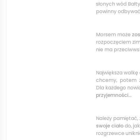
słonych wód Bałty
powinny odbywać 
Morsem może
zos
rozpoczęciem zim
nie ma przeciwwsk
Największa walkę 
chcemy, potem zo
Dla każdego nowic
przyjemności…
Należy pamiętać,
swoje ciało
do, ja
rozgrzewce unikn