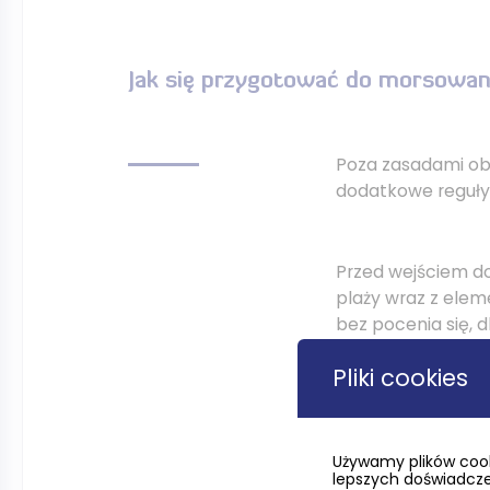
Jak się przygotować do morsowan
Poza zasadami ob
dodatkowe reguły,
Przed wejściem d
plaży wraz z ele
bez pocenia się, 
Pliki cookies
Bezpośrednio po ć
Niektórzy jeszcze
taka powinna tr
Używamy plików cook
lepszych doświadczeń
odbytych kąpieli.