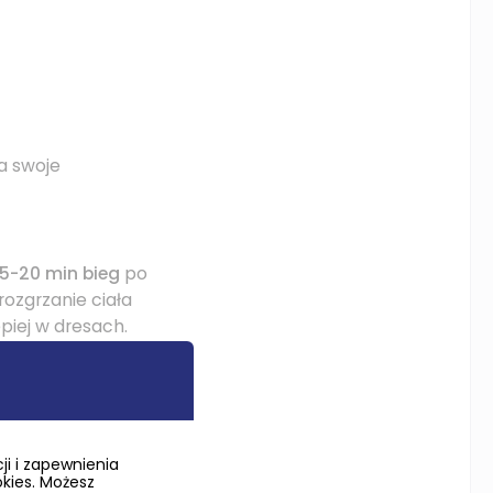
a swoje
15-20 min bieg
po
 rozgrzanie ciała
piej w dresach.
em
wejść do wody.
ubrań. Kąpiel
żyć wraz z ilością
i i zapewnienia
okies. Możesz
 powtórzenia