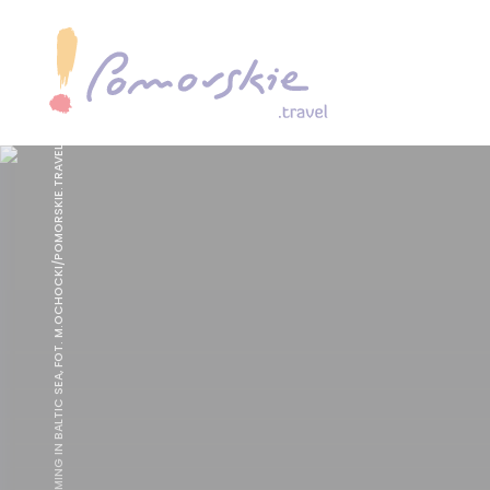
WINTER SWIMMING IN BALTIC SEA, FOT. M.OCHOCKI/POMORSKIE.TRAVEL