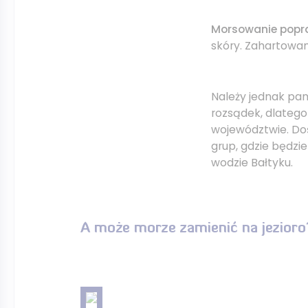
Morsowanie popr
skóry. Zahartowa
Należy jednak pam
rozsądek, dlateg
województwie. Doś
grup, gdzie będzi
wodzie Bałtyku.
A może morze zamienić na jezioro