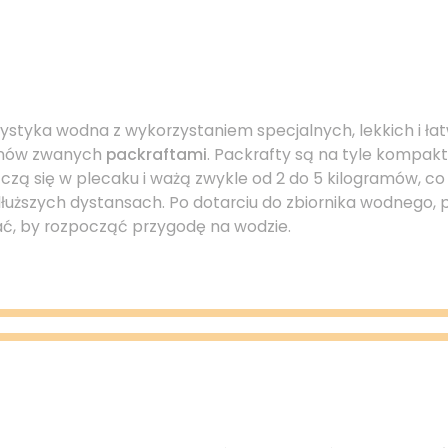
rystyka wodna z wykorzystaniem specjalnych, lekkich i ła
onów zwanych
packraftami
. Packrafty są na tyle kompak
zą się w plecaku i ważą zwykle od 2 do 5 kilogramów, co
łuższych dystansach. Po dotarciu do zbiornika wodnego,
, by rozpocząć przygodę na wodzie.