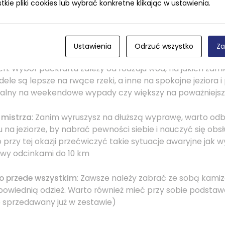
ie pliki cookies lub wybrać konkretne klikając w ustawienia.
miejętności
: packrafting wymaga podstawowej wiedzy z z
lanujesz pływać na bardziej rwących rzekach. Dobrze jest
aż często łączy się on z wędrówkami po trudnym terenie
Ustawienia
Odrzuć wszystko
Za
iedni sprzęt
: Początkującym zaleca się rozpoczęcie od 
. Wybór packraftu zależy od rodzaju wód, na jakich zam
le są lepsze na rwące rzeki, a inne na spokojne jeziora i
ealny na weekendowe wypady czy większy na poważniejs
 mistrza
: Zanim wyruszysz na dłuższą wyprawę, warto odb
 na jeziorze, by nabrać pewności siebie i nauczyć się obs
przy tej okazji przećwiczyć takie sytuacje awaryjne jak 
wy odcinkami do 10 km
o przede wszystkim
: Zawsze należy zabrać ze sobą kami
dpowiednią odzież. Warto również mieć przy sobie podst
 sprzedawany już w zestawie)