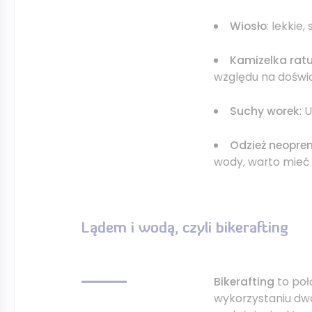
Wiosło
: lekkie
Kamizelka ra
względu na doświa
Suchy worek
: 
Odzież neopre
wody, warto mieć
Lądem i wodą, czyli bikerafting
Bikerafting
to połą
wykorzystaniu dwó