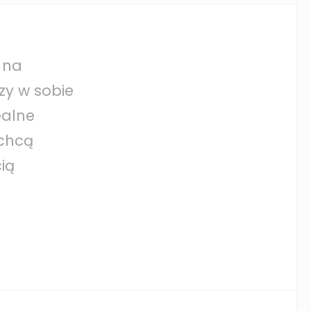
 na
zy w sobie
ealne
 chcą
ią