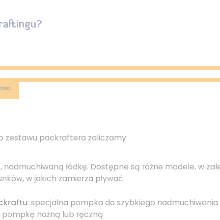
raftingu?
rski
zestawu packraftera zaliczamy:
ą, nadmuchiwaną łódkę. Dostępne są różne modele, w zale
unków, w jakich zamierza pływać
ckraftu
: specjalna pompka do szybkiego nadmuchiwania 
pompkę nożną lub ręczną