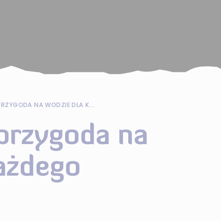
PACKRAFTING: PRZYGODA NA WODZIE DLA KAŻDEGO
 przygoda na
ażdego