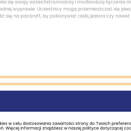
nia się swoją wszechstronnością i możliwością łączenia 
ednej wyprawie. Uczestnicy mogą przemieszczać się pies
ść się na packraft, by pokonywać rzeki, jeziora czy nawet
odę z packraftingiem, warto przestrzegać kilku podstaw
ies w celu dostosowania zawartości strony do Twoich preferencj
. Więcej informacji znajdziesz w naszej polityce dotyczącej co