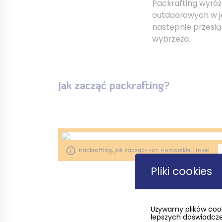
Packrafting wyróż
outdoorowych w j
następnie przesią
wybrzeża.
Jak zacząć packrafting?
Packrafting, jak zacząć? Fot. Pomorskie.Travel
Pliki cookies
Zaczynając przyg
Używamy plików cook
lepszych doświadczeń