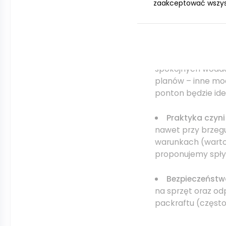
zaakceptować wszystk
Poznaj swoje u
zwłaszcza jeśli p
trekkingu, poniew
Wybierz odpow
spokojnych wodach
planów – inne mode
ponton będzie id
Praktyka czyni
nawet przy brzegu
warunkach (warto 
proponujemy spły
Bezpieczeństw
na sprzęt oraz o
packraftu (często