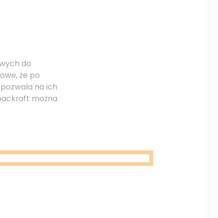
twych do
towe, że po
 pozwala na ich
 packraft można