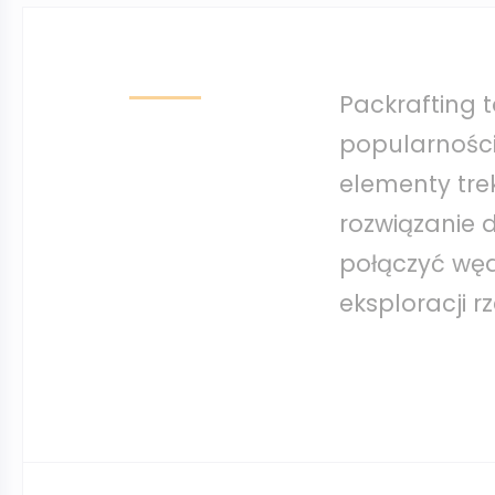
Packrafting 
popularności
elementy trek
rozwiązanie d
połączyć węd
eksploracji rze