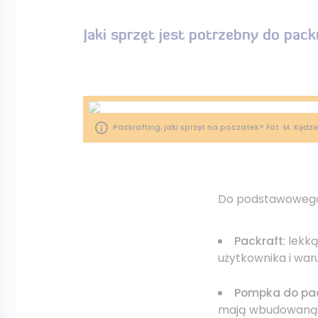
Jaki sprzęt jest potrzebny do pack
Packrafting, jaki sprzęt na poczatek? Fot. M. Kędzie
Do podstawowego 
Packraft
: lekk
użytkownika i war
Pompka do pa
mają wbudowaną 