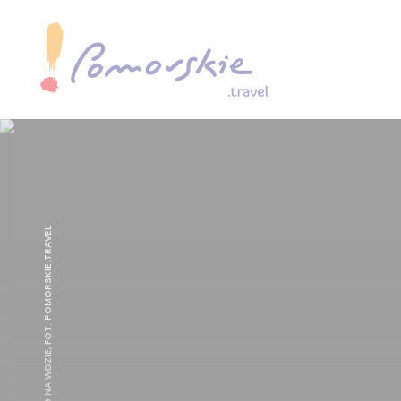
PACKRAFTING NA WDZIE, FOT. POMORSKIE.TRAVEL