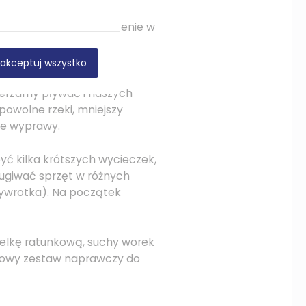
akresu kajakarstwa,
 również mieć doświadczenie w
akceptuj wszystko
prostych spływów na
ierzamy pływać i naszych
 powolne rzeki, mniejszy
ze wyprawy.
yć kilka krótszych wycieczek,
ługiwać sprzęt w różnych
wywrotka). Na początek
zelkę ratunkową, suchy worek
awowy zestaw naprawczy do