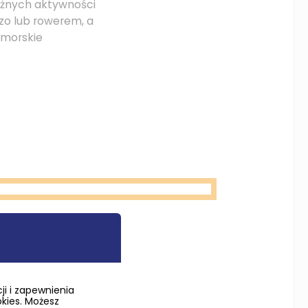
różnych aktywności
zo lub rowerem, a
 morskie
owych zasad:
i i zapewnienia
okies. Możesz