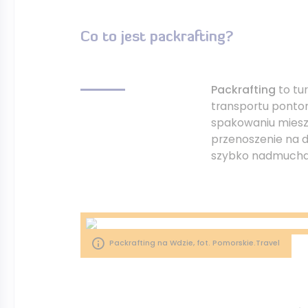
Co to jest packrafting?
Packrafting
to tu
transportu pont
spakowaniu mieszc
przenoszenie na d
szybko nadmuchać
Packrafting na Wdzie, fot. Pomorskie.Travel