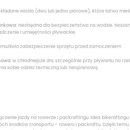
, składane wiosło (dwu lub jedno piórowe), które łatwo mieś
tunkowa
: niezbędna dla bezpieczeństwa na wodzie. Noszen
dczenie i umiejętności pływackie.
Umużliwia zabezpieczenie sprzętu przed zamoczeniem
nowa
: w chłodniejsze dni, szczególnie przy pływaniu na rz
 na sobie odzież termiczną lub neoprenową
czenie jazdy na rowerze i packraftingu. Idea bikeraftingu 
ch środków transportu – roweru i packraftu. Dzięki temu