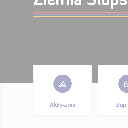
Ziemia Słup
Aktywnie
Zapl