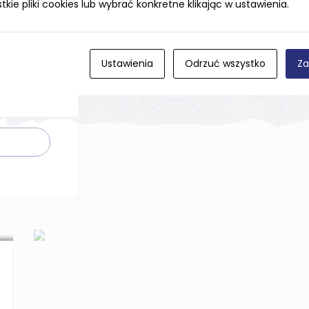
ie pliki cookies lub wybrać konkretne klikając w ustawienia.
na rzeźba
rawi, że na
Ustawienia
Odrzuć wszystko
Za
Was
nowo