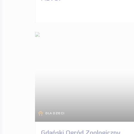
DLA DZIECI
Gdański Ogród Zoologiczny