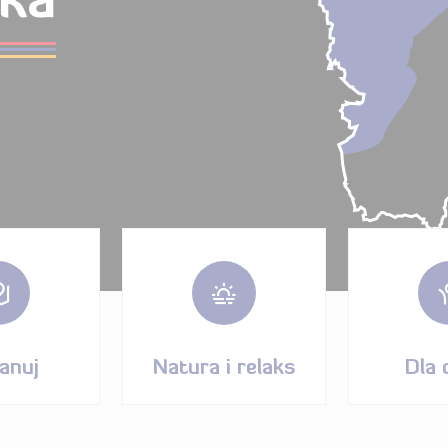
ska
anuj
Natura i relaks
Dla 