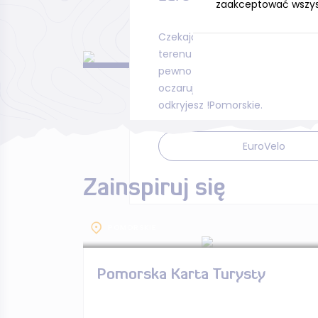
zaakceptować wszystk
Czekają na każdego, a różnorod
terenu i bogactwo krajobrazu sp
pewno znajdziecie trasę, która 
oczaruje! Pojedź w teren, a na 
odkryjesz !Pomorskie.
EuroVelo
Zainspiruj się
POMORSKIE
Pomorska Karta Turysty