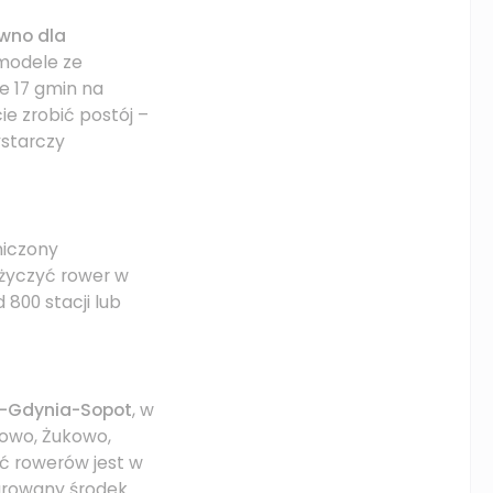
ówno dla
modele ze
e 17 gmin na
 zrobić postój –
ystarczy
niczony
życzyć rower w
 800 stacji lub
k-Gdynia-Sopot
, w
wowo, Żukowo,
ć rowerów jest w
egrowany środek