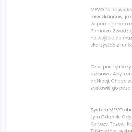
MEVO to najwięks
mieszkańców, jak 
wspomaganiem ele
Pomorzu. Zwiedza
na wejście do muz
skorzystać z funkcj
Czas postoju liczy
czasowo. Aby kon
aplikacji. Chcąc 
zostawić go poza 
System MEVO obe
tym
Gdańsk
,
Gdy
Kartuzy, Tczew, K
Trójmieście, syst