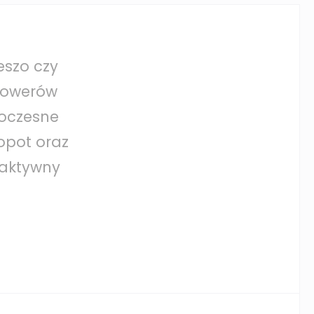
eszo czy
rowerów
woczesne
opot oraz
 aktywny