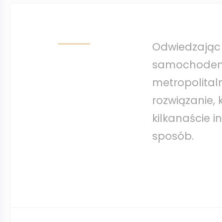
Odwiedzając T
samochodem,
metropolital
rozwiązanie,
kilkanaście 
sposób.