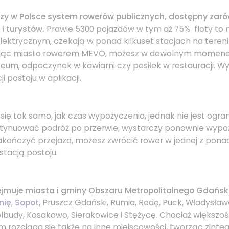
zy w Polsce system rowerów publicznych, dostępny zar
i turystów.
Prawie 5300 pojazdów w tym aż 75% floty to 
ktrycznym, czekają w ponad kilkuset stacjach na tereni
jąc miasto rowerem MEVO, możesz w dowolnym momencie
eum, odpoczynek w kawiarni czy posiłek w restauracji. W
i postoju w aplikacji.
 się tak samo, jak czas wypożyczenia, jednak nie jest ogra
tynuować podróż po przerwie, wystarczy ponownie wypo
zakończyć przejazd, możesz zwrócić rower w jednej z ponad
stacją postoju.
jmuje miasta i gminy Obszaru Metropolitalnego Gdańs
nię
,
Sopot
, Pruszcz Gdański, Rumia, Redę, Puck, Władysła
olbudy, Kosakowo, Sierakowice i Stężycę.
Chociaż większoś
em rozciąga się także na inne miejscowości, tworząc zint