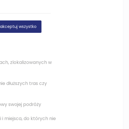
akceptuj wszystko
ach, zlokalizowanych w
e dłuższych tras czy
owy swojej podróży
i miejsca, do których nie