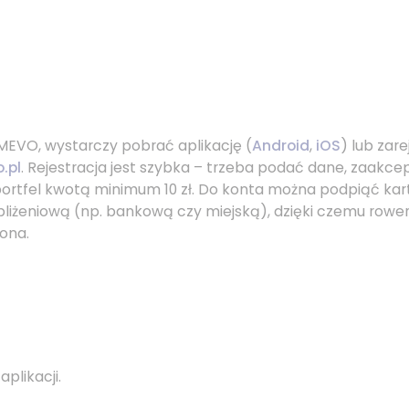
MEVO, wystarczy pobrać aplikację (
Android
,
iOS
) lub zar
.pl
. Rejestracja jest szybka – trzeba podać dane, zaakc
y portfel kwotą minimum 10 zł. Do konta można podpiąć kar
liżeniową (np. bankową czy miejską), dzięki czemu rowe
ona.
aplikacji.