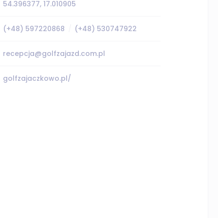
54.396377, 17.010905
(+48) 597220868
(+48) 530747922
recepcja@golfzajazd.com.pl
golfzajaczkowo.pl/