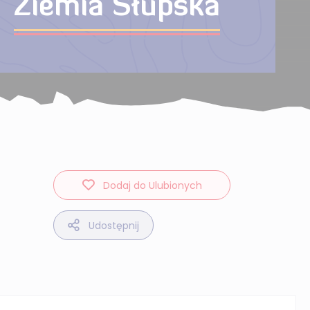
Ziemia Słupska
Dodaj do Ulubionych
Udostępnij