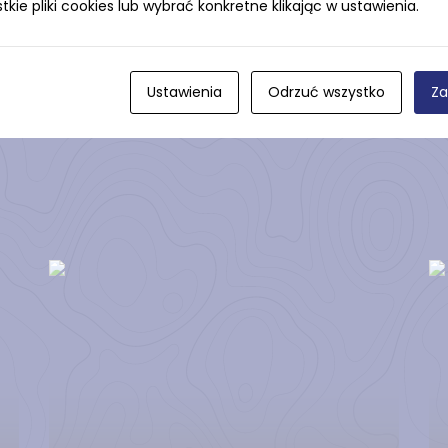
ie pliki cookies lub wybrać konkretne klikając w ustawienia.
Ustawienia
Odrzuć wszystko
Za