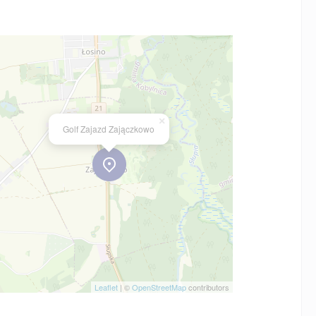
×
Golf Zajazd Zajączkowo
Leaflet
| ©
OpenStreetMap
contributors