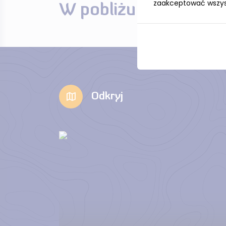
zaakceptować wszystk
W pobliżu
Odkryj