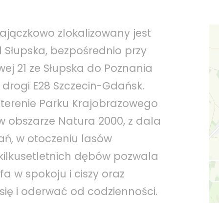
Zajączkowo zlokalizowany jest
d Słupska, bezpośrednio przy
wej 21 ze Słupska do Poznania
 drogi E28 Szczecin-Gdańsk.
 terenie Parku Krajobrazowego
 w obszarze Natura 2000, z dala
ń, w otoczeniu lasów
kilkusetletnich dębów pozwala
a w spokoju i ciszy oraz
się i oderwać od codzienności.