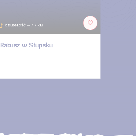
ODLEGŁOŚĆ — 7.7 KM
Ratusz w Słupsku