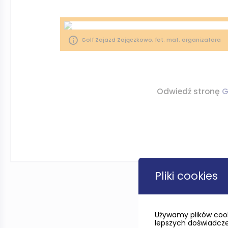
Golf Zajazd Zajączkowo, fot. mat. organizatora
Odwiedź stronę
G
Pliki cookies
Używamy plików cook
lepszych doświadczeń