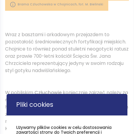
Brama Czluchowska w Chojnicach, fot. M. Bielinski
Wraz z basztami i arkadowym przejazdem to
pozostałość średniowiecznych fortyfikacji miejskich.
Chojnice to również ponad stuletni neogotycki ratusz
oraz prawie 700-letni kościół Ścięcia Św. Jana
Chrzciciela reprezentujący jedyny w swoim rodzaju
styl gotyku nadwiślańskiego.
W pobliskim
Człuchowie
koniecznie zajrzeć należy za
mury zamku krzyżackiego. Jak czytamy w
Pliki cookies
historycznych księgach, komturem na człuchowskim
zamku był sam Konrad Wallenrod. Z kolei w
niewielkim Koronowie warto zwrócić uwagę na
Używamy plików cookies w celu dostosowania
Klasztor Cystersów, którego budowa rozpoczęła się
zawartości strony do Twoich preferencji i