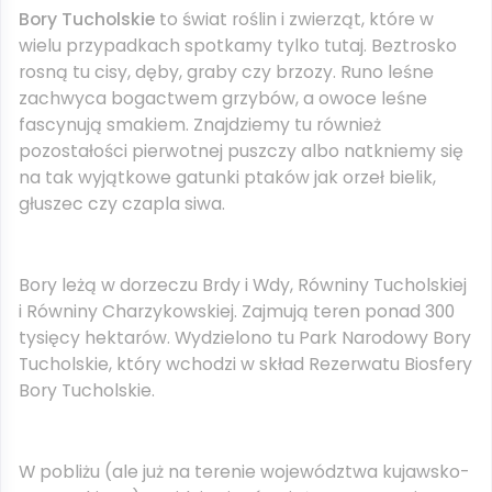
Bory Tucholskie
to świat roślin i zwierząt, które w
wielu przypadkach spotkamy tylko tutaj. Beztrosko
rosną tu cisy, dęby, graby czy brzozy. Runo leśne
zachwyca bogactwem grzybów, a owoce leśne
fascynują smakiem. Znajdziemy tu również
pozostałości pierwotnej puszczy albo natkniemy się
na tak wyjątkowe gatunki ptaków jak orzeł bielik,
głuszec czy czapla siwa.
Bory leżą w dorzeczu Brdy i Wdy, Równiny Tucholskiej
i Równiny Charzykowskiej. Zajmują teren ponad 300
tysięcy hektarów. Wydzielono tu Park Narodowy Bory
Tucholskie, który wchodzi w skład Rezerwatu Biosfery
Bory Tucholskie.
W pobliżu (ale już na terenie województwa kujawsko-