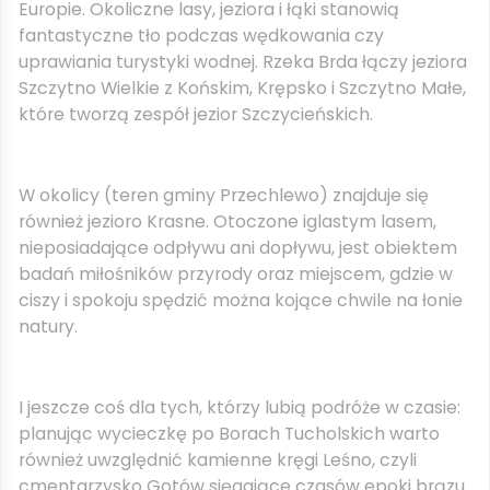
Europie. Okoliczne lasy, jeziora i łąki stanowią
fantastyczne tło podczas wędkowania czy
uprawiania turystyki wodnej. Rzeka Brda łączy jeziora
Szczytno Wielkie z Końskim, Krępsko i Szczytno Małe,
które tworzą zespół jezior Szczycieńskich.
W okolicy (teren gminy Przechlewo) znajduje się
również jezioro Krasne. Otoczone iglastym lasem,
nieposiadające odpływu ani dopływu, jest obiektem
badań miłośników przyrody oraz miejscem, gdzie w
ciszy i spokoju spędzić można kojące chwile na łonie
natury.
I jeszcze coś dla tych, którzy lubią podróże w czasie:
planując wycieczkę po Borach Tucholskich warto
również uwzględnić kamienne kręgi Leśno, czyli
cmentarzysko Gotów sięgające czasów epoki brązu.