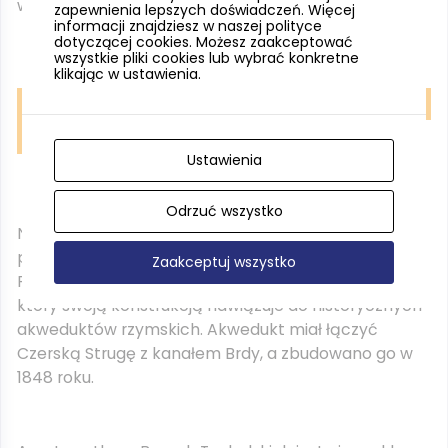
w 1289 roku.
zapewnienia lepszych doświadczeń. Więcej
informacji znajdziesz w naszej polityce
dotyczącej cookies. Możesz zaakceptować
wszystkie pliki cookies lub wybrać konkretne
klikając w ustawienia.
Zamek w Człuchowie, fot. Pomorskie Travel/ M. Michalska
Ustawienia
Odrzuć wszystko
Na granicy województwa pomorskiego i kujawsko-
pomorskiego znajduje się niewielka miejscowość
Zaakceptuj wszystko
Fojutowo, a w niej niezwykła budowla – akwedukt,
który swoją konstrukcją nawiązuje do historycznych
akweduktów rzymskich. Akwedukt miał łączyć
Czerską Strugę z kanałem Brdy, a zbudowano go w
1848 roku.