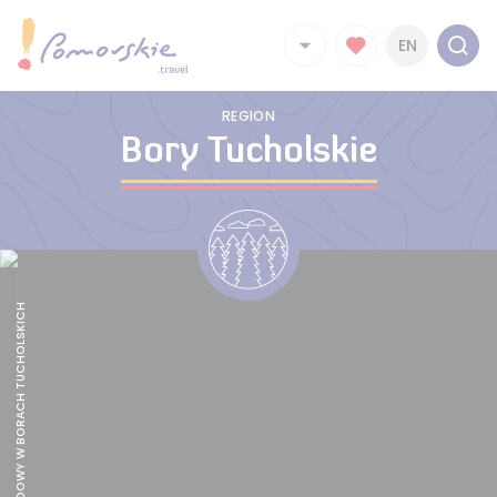
EN
REGION
Bory Tucholskie
PARK NARODOWY W BORACH TUCHOLSKICH