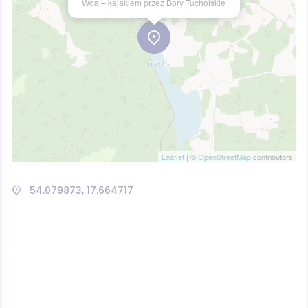
Wda – kajakiem przez Bory Tucholskie
Leaflet
| ©
OpenStreetMap
contributors
54.079873, 17.664717