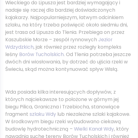
Wieckiego do Lipusza jest bardziej wymagający i
nadaje się raczej dla bardziej doświadczonych
kajakarzy. Najpopularniejszym, łatwym odcinkiem
szlaku, na który trzeba poświęcić około siedmiu dni,
jest trasa od Lipusza do Tlenia. Przebiega on przez
Kaszubskie Morze – zespół rynnowych
Jezior
Wdzydzkich
, jak również przez rozległy kompleks
leśny
Borów Tucholskich
. Od Tlenia potrzeba jeszcze
dwóch dni wiosłowania, by dotrzeć do ujścia rzeki w
Świeciu, skąd można kontynuować spływ Wisłą.
Wda posiada kilka interesujących dopływów, z
których najciekawsze to położone w górnym jej
biegu Pilica, Graniczna i Trzebiocha, stanowiące
fragment
szlaku Wdy
lub niezależne szlaki kajakowe.
W środkowym biegu rzeki wybudowano ciekawą
budowlę hydrotechniczną –
Wielki Kanał Wdy
, który
nawadnia suche tereny Borów Tucholskich i również