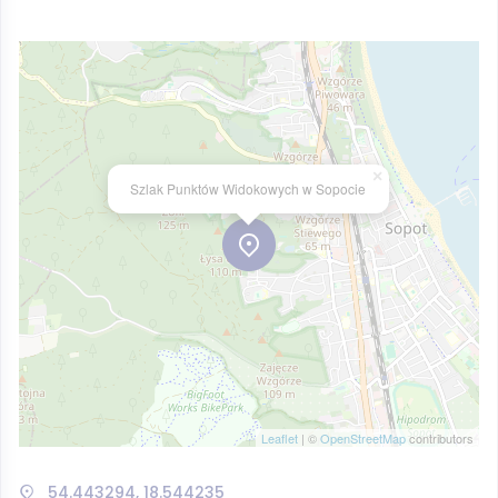
×
Szlak Punktów Widokowych w Sopocie
Leaflet
| ©
OpenStreetMap
contributors
54.443294, 18.544235