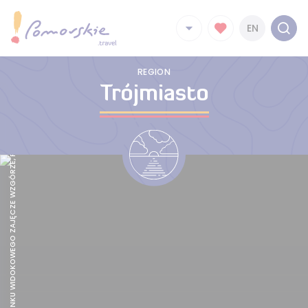
SOPOT Z PUNKU WIDOKOWEGO ZAJĘCZE WZGÓRZE, FOT. POMORSKIE TRAVEL/M.OCHOCKI
EN
REGION
Trójmiasto