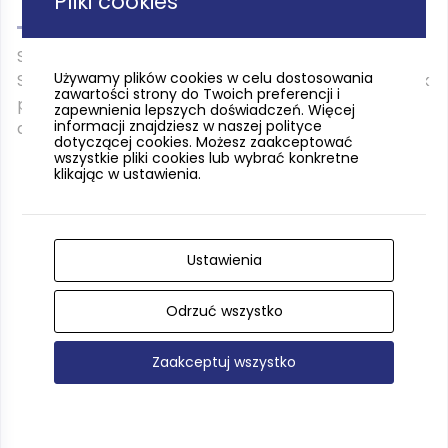
Pliki cookies
Szlak kończy się w zielonej dolinie
Stawowia
przy ul.
Używamy plików cookies w celu dostosowania
Smolnej. To spokojne miejsce idealne na odpoczynek
zawartości strony do Twoich preferencji i
po wędrówce i punkt, z którego można łatwo wrócić
zapewnienia lepszych doświadczeń. Więcej
informacji znajdziesz w naszej polityce
do centrum Sopotu komunikacją miejską.
dotyczącej cookies. Możesz zaakceptować
wszystkie pliki cookies lub wybrać konkretne
klikając w ustawienia.
Ustawienia
Odrzuć wszystko
Zaakceptuj wszystko