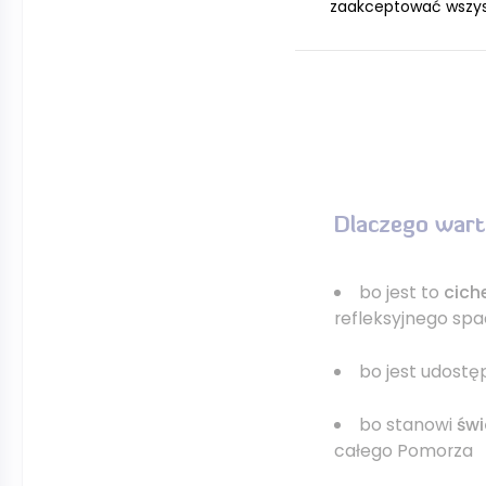
zaakceptować wszystk
z fragmentów 
lapidarium
na koń
zachowano ta
przedpogrzebow
Dlaczego wart
bo jest to
cich
refleksyjnego sp
bo jest udost
bo stanowi
świ
całego Pomorza