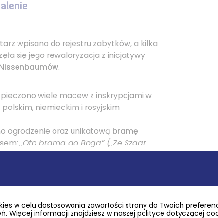
alenie
arz wpisano do rejestru zabytków, a kilka
zęła się jego rewaloryzacja z inicjatywy
y Nissenbaumów
.
zpieczono wiele macew z inskrypcjami w
 polskim, niemieckim i rosyjskim
o ogrodzenie oraz unikatową
bramę
isem:
„Oto brama do Boga” („Ze Szaar
 nekropolii zachowało się około
stu
ących cennym źródłem wiedzy o dawnych
potu i Gdańska
ies w celu dostosowania zawartości strony do Twoich preferencj
. Więcej informacji znajdziesz w naszej polityce dotyczącej co