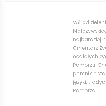
Wśród zieleni
Malczewskieg
najbardziej 
Cmentarz Żyd
ocalałych ży
Pomorzu. Cho
pomnik histor
języki, trad
Pomorza.