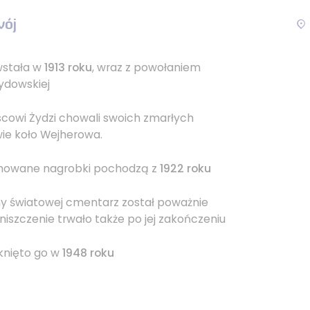
wój
wstała w
1913 roku
, wraz z powołaniem
ydowskiej
scowi Żydzi chowali swoich zmarłych
ie koło Wejherowa.
chowane nagrobki pochodzą z
1922 roku
jny światowej cmentarz został poważnie
iszczenie trwało także po jej zakończeniu
knięto go w
1948 roku