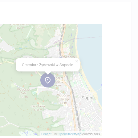
×
Cmentarz Żydowski w Sopocie
Leaflet
| ©
OpenStreetMap
contributors