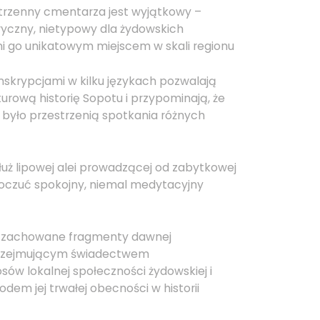
trzenny cmentarza jest wyjątkowy –
ryczny, nietypowy dla żydowskich
yni go unikatowym miejscem w skali regionu
inskrypcjami w kilku językach pozwalają
turową historię Sopotu i przypominają, że
było przestrzenią spotkania różnych
uż lipowej alei prowadzącej od zabytkowej
czuć spokojny, niemal medytacyjny
 i zachowane fragmenty dawnej
przejmującym świadectwem
ów lokalnej społeczności żydowskiej i
dem jej trwałej obecności w historii