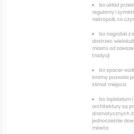
bo układ przes
regularny i symet
nekropolii, co cz
bo nagrobki z 
dostrzec wielokul
miasto od zawsze 
tradycji
bo spacer wzdł
bramy pozwala po
klimat miejsca.
bo lapidarium
architektury są 
dramatycznych los
jednocześnie dowo
miasta