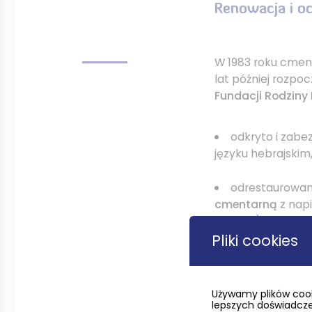
Renowacja i oc
W 1983 roku cment
lat później rozpoc
Fundacji Rodzin
odkryto i zabe
języku hebrajskim,
odrestaurowan
cmentarną
z nap
Elohim”)
Pliki cookies
dziś na terenie
nagrobków
, będ
mieszkańcach So
Używamy plików cook
lepszych doświadczeń