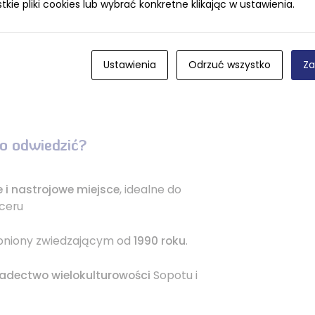
ie pliki cookies lub wybrać konkretne klikając w ustawienia.
zniszczonych macew utworzono
cu głównej alei.
kże obrys fundamentów
domu
Ustawienia
Odrzuć wszystko
Za
ego
, wybudowanego w 1922 roku.
o odwiedzić?
e i nastrojowe miejsce
, idealne do
aceru
ępniony zwiedzającym od
1990 roku
.
adectwo wielokulturowości
Sopotu i