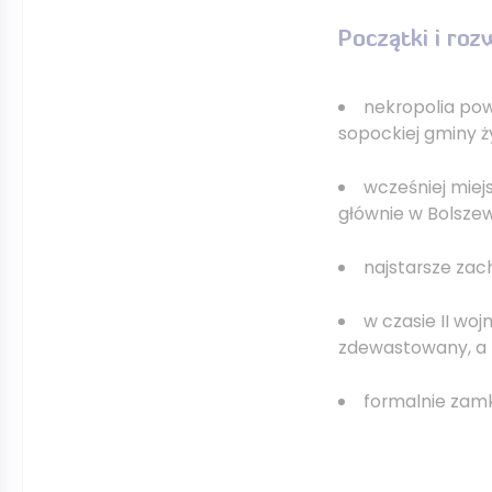
Początki i roz
nekropolia po
sopockiej gminy ż
wcześniej miej
głównie w Bolszew
najstarsze za
w czasie II wo
zdewastowany, a n
formalnie zam