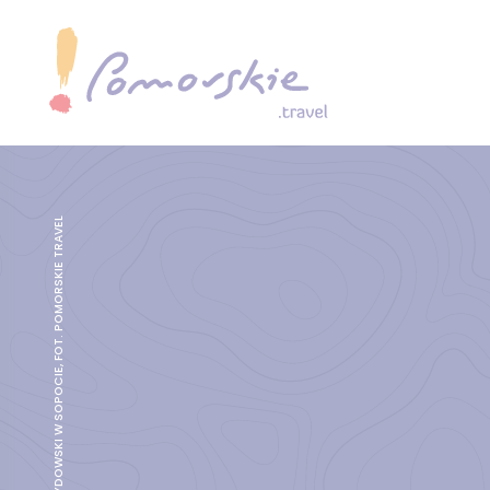
CMENTARZ ŻYDOWSKI W SOPOCIE, FOT. POMORSKIE TRAVEL