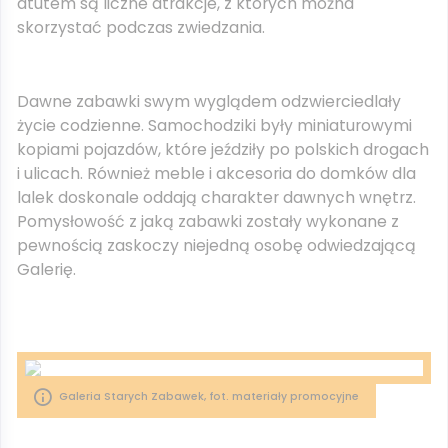
atutem są liczne atrakcje, z których można
skorzystać podczas zwiedzania.
Dawne zabawki swym wyglądem odzwierciedlały
życie codzienne. Samochodziki były miniaturowymi
kopiami pojazdów, które jeździły po polskich drogach
i ulicach. Również meble i akcesoria do domków dla
lalek doskonale oddają charakter dawnych wnętrz.
Pomysłowość z jaką zabawki zostały wykonane z
pewnością zaskoczy niejedną osobę odwiedzającą
Galerię.
Galeria Starych Zabawek, fot. materiały promocyjne