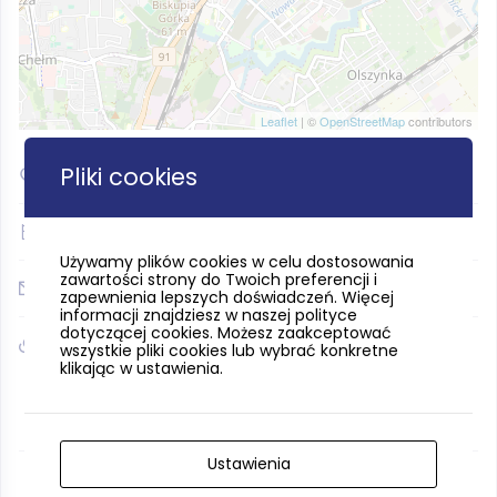
Leaflet
| ©
OpenStreetMap
contributors
Pliki cookies
54.349883, 18.651414
(+48)
(+48) 695995363
Używamy plików cookies w celu dostosowania
zawartości strony do Twoich preferencji i
galeria@stare-zabawki.pl
zapewnienia lepszych doświadczeń. Więcej
informacji znajdziesz w naszej polityce
dotyczącej cookies. Możesz zaakceptować
stare-zabawki.pl
wszystkie pliki cookies lub wybrać konkretne
klikając w ustawienia.
Ustawienia