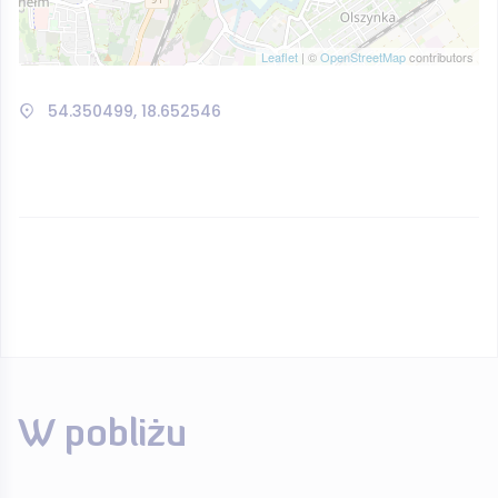
Leaflet
| ©
OpenStreetMap
contributors
54.350499, 18.652546
W pobliżu