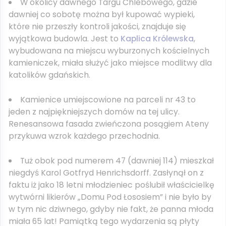
W okolicy dawnego Targu Chlebowego, gdzie
dawniej co sobotę można był kupować wypieki,
które nie przeszły kontroli jakości, znajduje się
wyjątkowa budowla. Jest to
Kaplica Królewska
,
wybudowana na miejscu wyburzonych kościelnych
kamieniczek, miała służyć jako miejsce modlitwy dla
katolików gdańskich.
Kamienice umiejscowione na parceli nr 43 to
jeden z najpiękniejszych domów na tej ulicy.
Renesansowa fasada zwieńczona posągiem Ateny
przykuwa wzrok każdego przechodnia.
Tuż obok pod numerem 47 (dawniej 114) mieszkał
niegdyś Karol Gotfryd Henrichsdorff. Zasłynął on z
faktu iż jako 18 letni młodzieniec poślubił właścicielkę
wytwórni likierów „Domu Pod Łososiem” i nie było by
w tym nic dziwnego, gdyby nie fakt, że panna młoda
miała 65 lat! Pamiątką tego wydarzenia są płyty