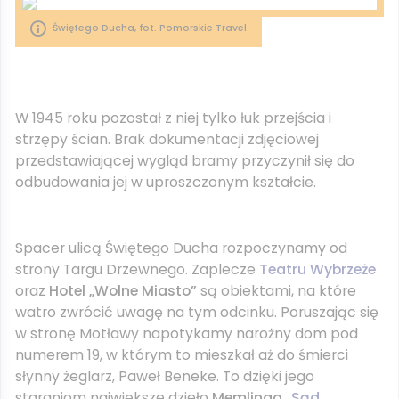
Świętego Ducha, fot. Pomorskie Travel
W 1945 roku pozostał z niej tylko łuk przejścia i
strzępy ścian. Brak dokumentacji zdjęciowej
przedstawiającej wygląd bramy przyczynił się do
odbudowania jej w uproszczonym kształcie.
Spacer ulicą Świętego Ducha rozpoczynamy od
strony Targu Drzewnego. Zaplecze
Teatru Wybrzeże
oraz
Hotel „Wolne Miasto”
są obiektami, na które
watro zwrócić uwagę na tym odcinku. Poruszając się
w stronę Motławy napotykamy narożny dom pod
numerem 19, w którym to mieszkał aż do śmierci
słynny żeglarz, Paweł Beneke. To dzięki jego
staraniom największe dzieło
Memlinga
„Sąd