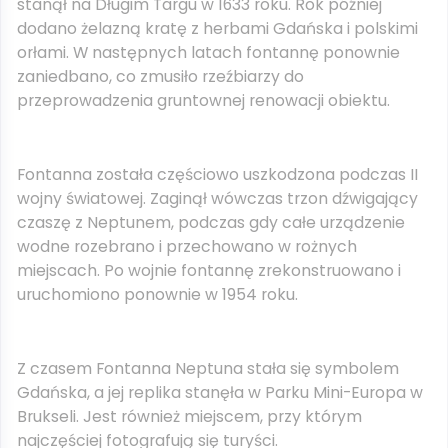
stanął na Długim Targu w 1633 roku. Rok później
dodano żelazną kratę z herbami Gdańska i polskimi
orłami. W następnych latach fontannę ponownie
zaniedbano, co zmusiło rzeźbiarzy do
przeprowadzenia gruntownej renowacji obiektu.
Fontanna została częściowo uszkodzona podczas II
wojny światowej. Zaginął wówczas trzon dźwigający
czaszę z Neptunem, podczas gdy całe urządzenie
wodne rozebrano i przechowano w rożnych
miejscach. Po wojnie fontannę zrekonstruowano i
uruchomiono ponownie w 1954 roku.
Z czasem Fontanna Neptuna stała się symbolem
Gdańska, a jej replika stanęła w Parku Mini-Europa w
Brukseli. Jest również miejscem, przy którym
najczęściej fotografują się turyści.