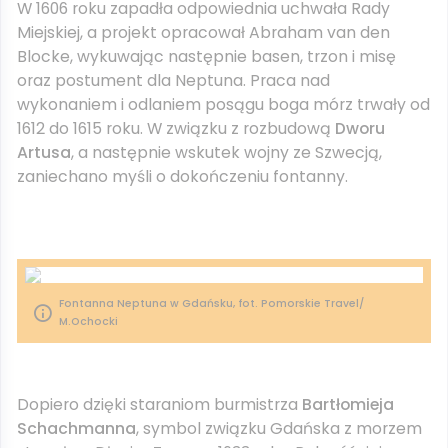
W 1606 roku zapadła odpowiednia uchwała Rady
Miejskiej, a projekt opracował Abraham van den
Blocke, wykuwając następnie basen, trzon i misę
oraz postument dla Neptuna. Praca nad
wykonaniem i odlaniem posągu boga mórz trwały od
1612 do 1615 roku. W związku z rozbudową
Dworu
Artusa
, a następnie wskutek wojny ze Szwecją,
zaniechano myśli o dokończeniu fontanny.
Fontanna Neptuna w Gdańsku, fot. Pomorskie Travel/
M.Ochocki
Dopiero dzięki staraniom burmistrza
Bartłomieja
Schachmanna
, symbol związku Gdańska z morzem