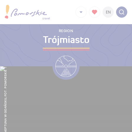
EN
REGION
FONTANNA NEPTUNA W GDAŃSKU, FOT. POMORSKIE TRAVEL/ M.OCHOCKI
Trójmiasto