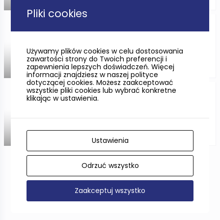
ODLEGŁOŚĆ —
Pliki cookies
Buki Mierzei Wiślanej
(rezerwat przyrody)
Używamy plików cookies w celu dostosowania
zawartości strony do Twoich preferencji i
zapewnienia lepszych doświadczeń. Więcej
ODLEGŁOŚĆ —
informacji znajdziesz w naszej polityce
dotyczącej cookies. Możesz zaakceptować
wszystkie pliki cookies lub wybrać konkretne
Kamienne kręgi w Węsiorach
klikając w ustawienia.
(rezerwat przyrody)
Ustawienia
Odrzuć wszystko
Pokaż więcej
Zaakceptuj wszystko