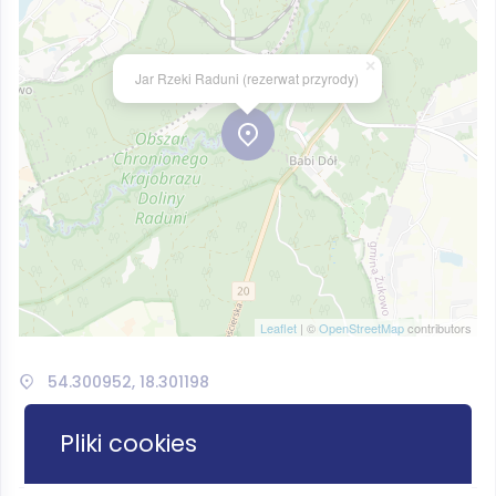
×
Jar Rzeki Raduni (rezerwat przyrody)
Leaflet
| ©
OpenStreetMap
contributors
54.300952, 18.301198
Pliki cookies