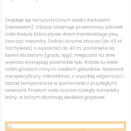
Znajduje się na turystycznym szlaku Kartuskim
(niebieskim). Obszar obejmuje przełomowy odcinek
rzeki Raduni, która płynie dnem kamienistego jaru,
tworząc meandry. Dolina i strome zbocza (do 45 st.
nachylenia) o wysokości do 40 m, porośnięte są
lasem liściastym (grądy, łęgi); miejscami na dnie
wąwozu występują podmokłe łąki. Rośnie tu wiele
roślin górskich i innych rzadkich gatunków. Rezerwat
ma specyficzny mikroklimat, o wysokiej wilgotności i
niższej temperaturze w porównaniu z przyległymi
terenami. Przełom rzeki rozcina rozległy kompleks
leśny, w którym dominują siedliska grądowe.