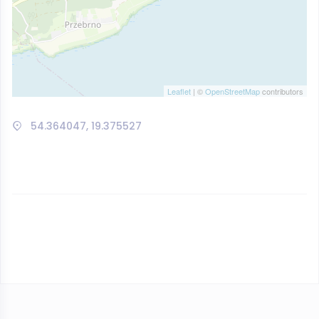
Leaflet
| ©
OpenStreetMap
contributors
54.364047, 19.375527