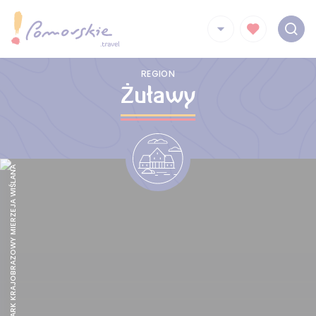
REGION
Żuławy
BUKI, FOT. PARK KRAJOBRAZOWY MIERZEJA WIŚLANA