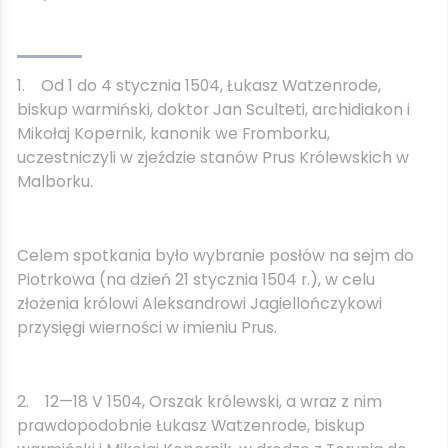
1. Od 1 do 4 stycznia 1504, Łukasz Watzenrode,
biskup warmiński, doktor Jan Sculteti, archidiakon i
Mikołaj Kopernik, kanonik we Fromborku,
uczestniczyli w zjeździe stanów Prus Królewskich w
Malborku.
Celem spotkania było wybranie posłów na sejm do
Piotrkowa (na dzień 21 stycznia 1504 r.), w celu
złożenia królowi Aleksandrowi Jagiellończykowi
przysięgi wierności w imieniu Prus.
2. 12—18 V 1504, Orszak królewski, a wraz z nim
prawdopodobnie Łukasz Watzenrode, biskup