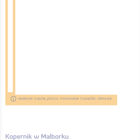
Malbork Castle, photo: Pomorskie Travel/M. Okhotsk
Kopernik w Malborku