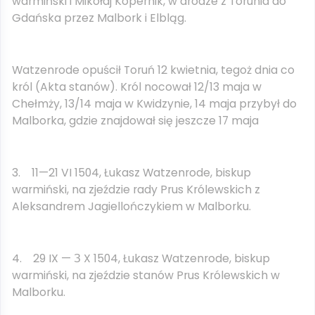
warmiński i Mikołaj Kopernik, w drodze z Torunia do
Gdańska przez Malbork i Elbląg.
Watzenrode opuścił Toruń 12 kwietnia, tegoż dnia co
król (Akta stanów). Król nocował 12/13 maja w
Chełmży, 13/14 maja w Kwidzynie, 14 maja przybył do
Malborka, gdzie znajdował się jeszcze 17 maja
3. 11—21 VI 1504, Łukasz Watzenrode, biskup
warmiński, na zjeździe rady Prus Królewskich z
Aleksandrem Jagiellończykiem w Malborku.
4. 29 IX — З X 1504, Łukasz Watzenrode, biskup
warmiński, na zjeździe stanów Prus Królewskich w
Malborku.