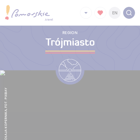
EN
REGION
Trójmiasto
POMNIK MIKOŁAJA KOPERNIKA, FOT. PIXBAY