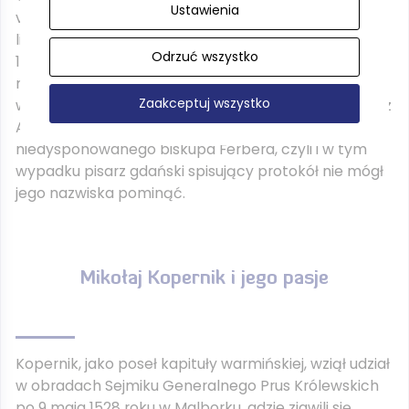
Ustawienia
verbis tylko na dwóch sejmikach — w maju 1528 i w
listopadzie 1530 r. Na sejmik u w dniu św. Stanisław a
Odrzuć wszystko
1528 r. Kopernik był członkiem specjalnej komisji
menniczej, więc nazwisko jego musiało być
Zaakceptuj wszystko
wymienione, a na sejmiku w listopadzie 1530 r., w raz z
Aeksandrem Scultetim zastępował
niedysponowanego biskupa Ferbera, czyli i w tym
wypadku pisarz gdański spisujący protokół nie mógł
jego nazwiska pominąć.
Mikołaj Kopernik i jego pasje
Kopernik, jako poseł kapituły warmińskiej, wziął udział
w obradach Sejmiku Generalnego Prus Królewskich
po 9 maja 1528 roku w Malborku, gdzie zjawili się