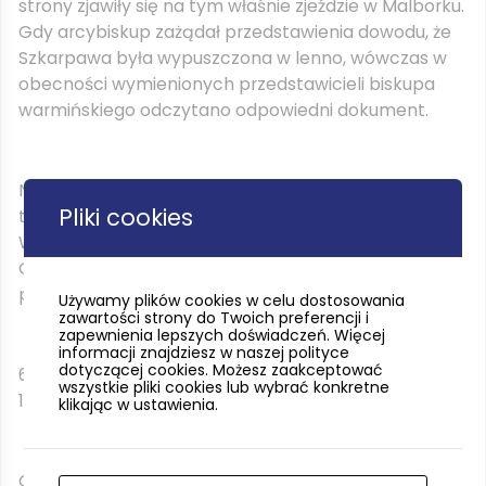
strony zjawiły się na tym właśnie zjeździe w Malborku.
Gdy arcybiskup zażądał przedstawienia dowodu, że
Szkarpawa była wypuszczona w lenno, wówczas w
obecności wymienionych przedstawicieli biskupa
warmińskiego odczytano odpowiedni dokument.
Na życzenie Łaskiego przetłumaczono niemiecki
Pliki cookies
tekst dokumentu na łacinę, tłumaczem ze strony
Watzenrodego był Mikołaj Kopernik, ze strony
Gdańska zaś Eberhard Ferber (bratanek
późniejszego biskupa).
Używamy plików cookies w celu dostosowania
zawartości strony do Twoich preferencji i
zapewnienia lepszych doświadczeń. Więcej
informacji znajdziesz w naszej polityce
dotyczącej cookies. Możesz zaakceptować
6. Obecny był na trzech sejmikach w Malborku (maj
wszystkie pliki cookies lub wybrać konkretne
1528 r., luty 1529 r., listopad 1530).
klikając w ustawienia.
Obecność Kopernika odnotowana jest expressis