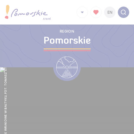
EN
REGION
Pomorskie
NURKOWANIE WRAKOWE W BAŁTYKU, FOT: TOMASZ STACHURA/SANTI