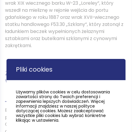
wrak XIX wiecznego barku W-23 „Loreley”, który
wszedł na mieliznę w rejonie wejścia do portu
gdańskiego w roku 1887 oraz wrak XVII-wiecznego
statku handlowego F53.30 „Szklany”, który zatonął z
ładunkiem beczek wypełnionych żelaznymi
sztabkami oraz butelkami szklanymi z cynowymi
zakrętkami.
Pliki cookies
Zobacz także: Centrum Konserwacji
Wraków Statków w Tczewie
Używamy plików cookies w celu dostosowania
zawartości strony do Twoich preferencji i
zapewnienia lepszych doświadczeń. Więcej
informacji znajdziesz w naszej polityce
Ekipa badawcza NMM została nominowana do
dotyczącej cookies. Możesz zaakceptować
wszystkie pliki cookies lub wybrać konkretne
prestiżowej nagrody TRAVELERY 2015 National
klikając w ustawienia.
Geographic w kategorii „Naukowe Odkrycie Roku” za
opracowanie i wdrożenie nowatorskiej metody