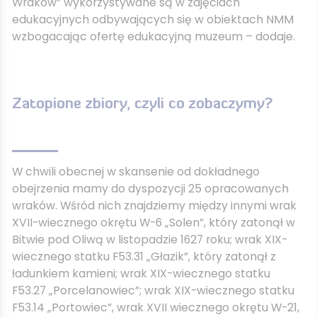
Wraków” wykorzystywane są w zajęciach
edukacyjnych odbywających się w obiektach NMM
wzbogacając ofertę edukacyjną muzeum – dodaje.
Zatopione zbiory, czyli co zobaczymy?
W chwili obecnej w skansenie od dokładnego
obejrzenia mamy do dyspozycji 25 opracowanych
wraków. Wśród nich znajdziemy między innymi wrak
XVII-wiecznego okrętu W-6 „Solen”, który zatonął w
Bitwie pod Oliwą w listopadzie 1627 roku; wrak XIX-
wiecznego statku F53.31 „Głazik”, który zatonął z
ładunkiem kamieni; wrak XIX-wiecznego statku
F53.27 „Porcelanowiec”; wrak XIX-wiecznego statku
F53.14 „Portowiec”, wrak XVII wiecznego okrętu W-21,