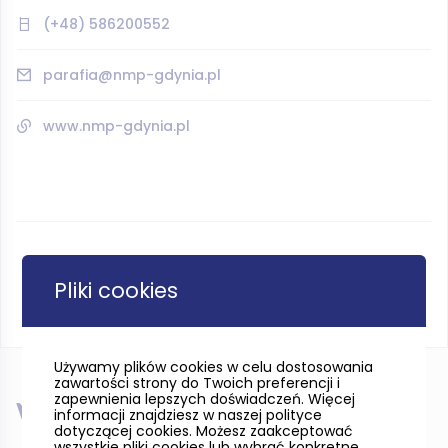
(+48) 586200552
parafia@nmp-gdynia.pl
www.nmp-gdynia.pl
Pliki cookies
Używamy plików cookies w celu dostosowania
zawartości strony do Twoich preferencji i
zapewnienia lepszych doświadczeń. Więcej
W pobliżu
informacji znajdziesz w naszej polityce
dotyczącej cookies. Możesz zaakceptować
wszystkie pliki cookies lub wybrać konkretne