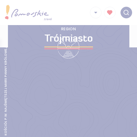
REGION
KOŚCIÓŁ P.W. NAJŚWIĘTSZEJ MARII PANNY KRÓLOWEJ POLSKI
Trójmiasto