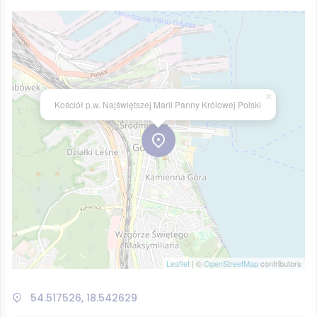
×
Kościół p.w. Najświętszej Marii Panny Królowej Polski
Leaflet
| ©
OpenStreetMap
contributors
54.517526, 18.542629