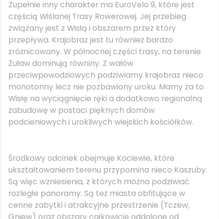
Zupełnie inny charakter ma EuroVelo 9, które jest
częścią Wiślanej Trasy Rowerowej. Jej przebieg
związany jest z Wisłą i obszarem przez który
przepływa. Krajobraz jest tu również bardzo
zróżnicowany. W północnej części trasy, na terenie
Żuław dominują równiny. Z wałów
przeciwpowodziowych podziwiamy krajobraz nieco
monotonny lecz nie pozbawiony uroku. Mamy za to
Wisłę na wyciągnięcie ręki a dodatkowo regionalną
zabudowę w postaci pięknych domów
podcieniowych i urokliwych wiejskich kościółków.
Środkowy odcinek obejmuje Kociewie, które
ukształtowaniem terenu przypomina nieco Kaszuby.
Są więc wzniesienia, z których można podziwiać
rozległe panoramy. Są też miasta obfitujące w
cenne zabytki i atrakcyjne przestrzenie (Tczew,
Gniew) oraz obszary całkowicie oddalone od