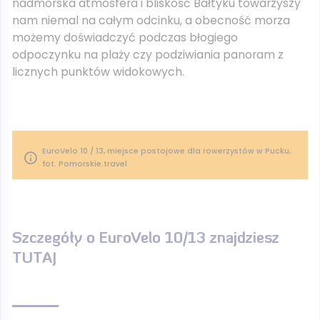
nadmorska atmosfera i bliskość Bałtyku towarzyszy
nam niemal na całym odcinku, a obecność morza
możemy doświadczyć podczas błogiego
odpoczynku na plaży czy podziwiania panoram z
licznych punktów widokowych.
EuroVelo 10 / 13, miejsce postojowe dla rowerzystów w Pucku,
fot. Pomorskie.travel
Szczegóły o EuroVelo 10/13 znajdziesz
TUTAJ