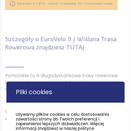
EuroVelo 9 / WTR - Mosty Tczewskie, fot. Pomorskie.travel
Szczegóły o EuroVelo 9 / Wiślana Trasa
Rowerowa znajdziesz
TUTAJ
Pomorskie to 4 długodystansowe trasy rowerowe
tworzące bogactwo historii, krajobrazów i przeżyć.
Rowerowa przygoda czeka !
Pliki cookies
Więcej o trasach EuroVelo w całej Europie
Używamy plików cookies w celu dostosowania
znajdziesz na stronie
TUTAJ
zawartości strony do Twoich preferencji i
zapewnienia lepszych doświadczeń. Więcej
informacji znajdziesz w naszej polityce