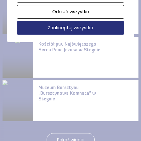
Węzeł wodny Rybina
(Szkarpawa – Wisła
Odrzuć wszystko
Królewiecka – Tuga) (Szlak
Zabytków Hydrotechniki)
Zaakceptuj wszystko
Kościół pw. Najświętszego
Serca Pana Jezusa w Stegnie
Muzeum Bursztynu
„Bursztynowa Komnata” w
Stegnie
Pokaż więcej