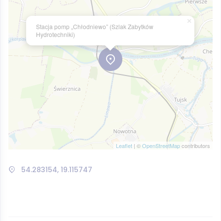
×
Stacja pomp „Chłodniewo” (Szlak Zabytków
Hydrotechniki)
Leaflet
| ©
OpenStreetMap
contributors
54.283154, 19.115747