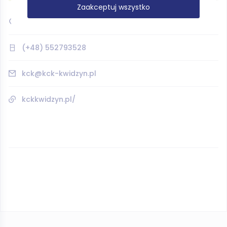
Zaakceptuj wszystko
53.737175, 18.923511
(+48) 552793528
kck@kck-kwidzyn.pl
kckkwidzyn.pl/