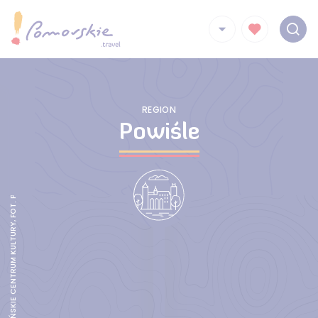
REGION
Powiśle
KINO-TEATR, KWIDZYŃSKIE CENTRUM KULTURY, FOT. POMORSKIE TRAVEL