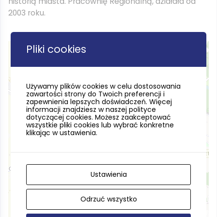
historią miasta. Pracownię Regionalną, działała od
2003 roku.
Pliki cookies
Używamy plików cookies w celu dostosowania
zawartości strony do Twoich preferencji i
×
zapewnienia lepszych doświadczeń. Więcej
Kwidzyńskie Centrum Kultury
informacji znajdziesz w naszej polityce
dotyczącej cookies. Możesz zaakceptować
wszystkie pliki cookies lub wybrać konkretne
klikając w ustawienia.
Ustawienia
Odrzuć wszystko
Leaflet
| ©
OpenStreetMap
contributors