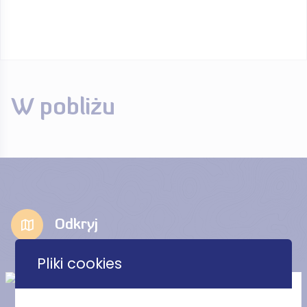
W pobliżu
Odkryj
Pliki cookies
Stacja Pomp „Nadzieja” (Szlak
Zabytków Hydrotechniki)