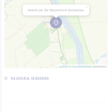
×
Kościół pw. Św. Wojciecha w Gorzędzieju
Leaflet
| ©
OpenStreetMap
contributors
54.030414, 18.820569