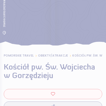
35B56CD81D28291EB1BBB77CC2884D5D
POMORSKIE TRAVEL
OBIEKTY/ATRAKCJE
KOŚCIÓŁ PW. ŚW. WO
Kościół pw. Św. Wojciecha
w Gorzędzieju