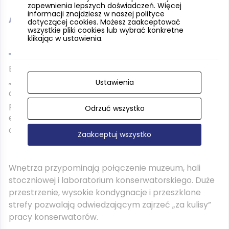
zapewnienia lepszych doświadczeń. Więcej
informacji znajdziesz w naszej polityce
Architektura
dotyczącej cookies. Możesz zaakceptować
wszystkie pliki cookies lub wybrać konkretne
klikając w ustawienia.
Budynek Centrum zaprojektowano zgodnie z ideą
„otwartego magazynu”. Surowa, nowoczesna
Ustawienia
architektura podporządkowana została funkcji
przechowywania i konserwacji wielkogabarytowych
Odrzuć wszystko
eksponatów, takich jak łodzie, fragmenty wraków
czy dawne jachty.
Zaakceptuj wszystko
Wnętrza przypominają połączenie muzeum, hali
stoczniowej i laboratorium konserwatorskiego. Duże
przestrzenie, wysokie kondygnacje i przeszklone
strefy pozwalają odwiedzającym zajrzeć „za kulisy”
pracy konserwatorów.