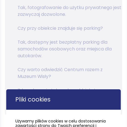
Tak, fotografowanie do użytku prywatnego jest
zazwyczaj dozwolone.
Czy przy obiekcie znajduje się parking?
Tak, dostępny jest bezpłatny parking dla
samochodów osobowych oraz miejsca dla
autokarów.
Czy warto odwiedzić Centrum razem z
Muzeum Wisły?
Zdecydowanie tak — oba oddziały tworzą
spójną opowieść o historii żeglugi, Wisły i
Pliki cookies
techniki wodnej na Pomorzu.
Używamy plików cookies w celu dostosowania
zawartości strony do Twoich preferencji i