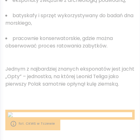
eksponaty związane z archeologią podwodną,
batyskafy i sprzęt wykorzystywany do badań dna
morskiego,
pracownie konserwatorskie, gdzie można
obserwować proces ratowania zabytków.
Jednym z najbardziej znanych eksponatów jest jacht
„Opty” – jednostka, na której
Leonid Teliga
jako
pierwszy Polak samotnie opłynął kulę ziemską.
fot. CKWS w Tczewie