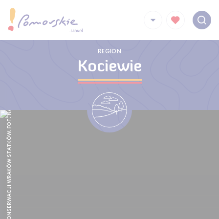
CENTRUM KONSERWACJI WRAKÓW STATKÓW, FOT. NARODOWE MUZEUM MORSKIE
REGION
Kociewie