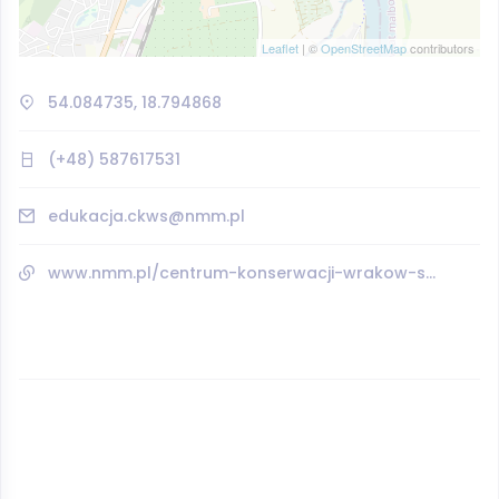
Leaflet
| ©
OpenStreetMap
contributors
54.084735, 18.794868
(+48) 587617531
edukacja.ckws@nmm.pl
www.nmm.pl/centrum-konserwacji-wrakow-statkow