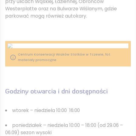
przy ulicach Wąskiej, Łaziennej, Obrońców
Westerplatte oraz na Bulwarze Wiślanym, gdzie
parkować mogą również autokary.​
Centrum Konserwacji Wraków Statków w Tczewie, fot.
materiały promocyjne
Godziny otwarcia i dni dostępności
wtorek – niedziela 10:00 16:00
poniedziałek – niedziela 10:00 – 18:00 (od 29.06 –
06.09) sezon wysoki