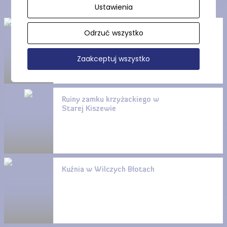
Ustawienia
Szlak kajakowy na rzece
Odrzuć wszystko
Wierzycy
Zaakceptuj wszystko
Ruiny zamku krzyżackiego w
Starej Kiszewie
Kuźnia w Wilczych Błotach