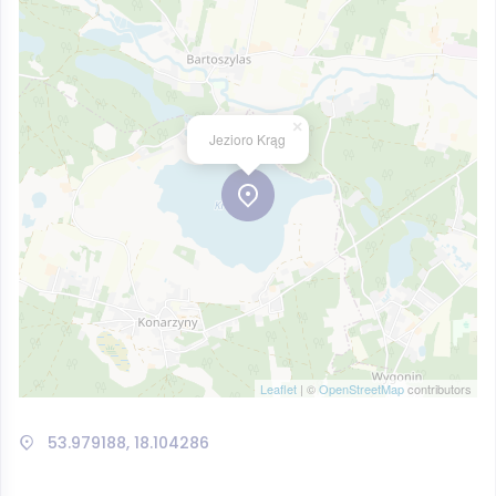
×
Jezioro Krąg
Leaflet
| ©
OpenStreetMap
contributors
53.979188, 18.104286