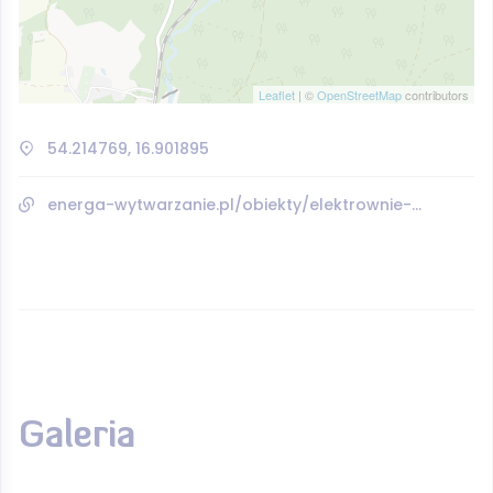
Leaflet
| ©
OpenStreetMap
contributors
54.214769, 16.901895
energa-wytwarzanie.pl/obiekty/elektrownie-wodne-male/20074/kepice
Galeria