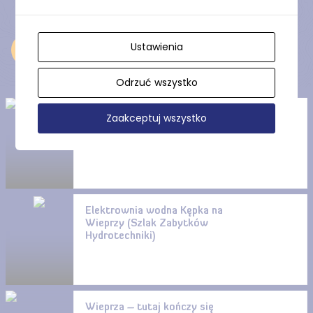
Ustawienia
Odkryj
Odrzuć wszystko
Elektrownia wodna Biesowice
Zaakceptuj wszystko
na Wieprzy (Szlak Zabytków
Hydrotechniki)
Elektrownia wodna Kępka na
Wieprzy (Szlak Zabytków
Hydrotechniki)
Wieprza – tutaj kończy się