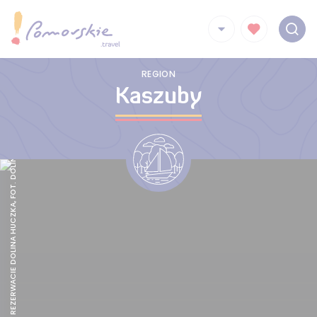
REGION
Kaszuby
BUCZYNA W REZERWACIE DOLINA HUCZKA, FOT. DOLINALUPI.PL