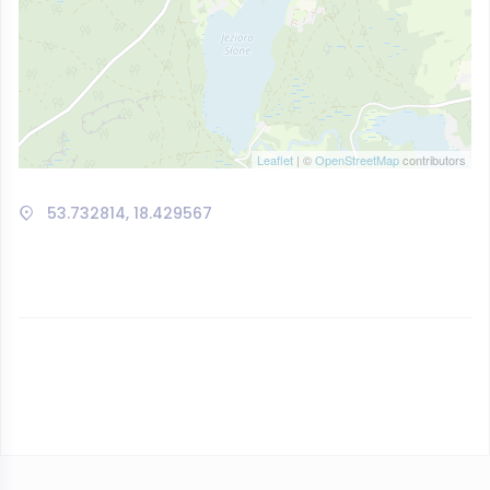
Leaflet
| ©
OpenStreetMap
contributors
53.732814, 18.429567