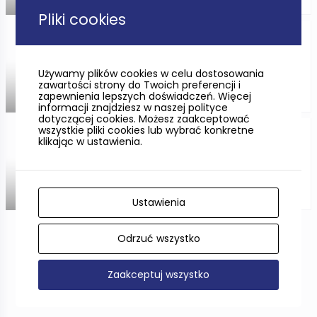
Pliki cookies
Na zdrowie, czyli wizyta w
rzemieślniczej gorzelni w
Podolu Wielkim
Używamy plików cookies w celu dostosowania
zawartości strony do Twoich preferencji i
zapewnienia lepszych doświadczeń. Więcej
informacji znajdziesz w naszej polityce
dotyczącej cookies. Możesz zaakceptować
wszystkie pliki cookies lub wybrać konkretne
Okrasa gotuje w Pomorskiem
klikając w ustawienia.
Ustawienia
Odrzuć wszystko
Pokaż więcej
Zaakceptuj wszystko