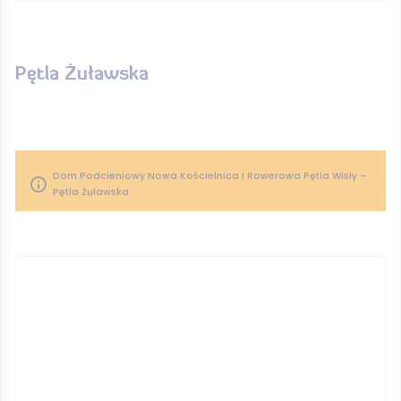
Pętla Żuławska
Dom Podcieniowy Nowa Kościelnica I Rowerowa Pętla Wisły –
Pętla Żuławska