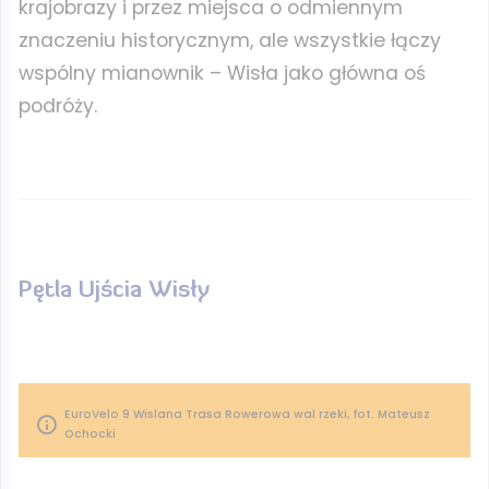
krajobrazy i przez miejsca o odmiennym
znaczeniu historycznym, ale wszystkie łączy
wspólny mianownik – Wisła jako główna oś
podróży.
Pętla Ujścia Wisły
EuroVelo 9 Wislana Trasa Rowerowa wal rzeki, fot. Mateusz
Ochocki