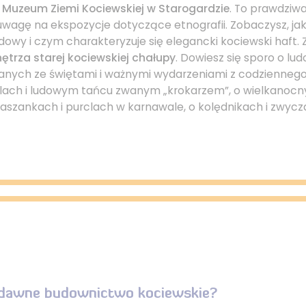
 Muzeum Ziemi Kociewskiej w Starogardzie
. To prawdziw
 uwagę na ekspozycje dotyczące etnografii. Zobaczysz, ja
udowy i czym charakteryzuje się elegancki kociewski haft. 
ętrza starej kociewskiej chałupy
. Dowiesz się sporo o lu
nych ze świętami i ważnymi wydarzeniami z codziennego 
lach i ludowym tańcu zwanym „krokarzem”, o wielkanoc
szankach i purclach w karnawale, o kolędnikach i zwycz
 dawne budownictwo kociewskie?