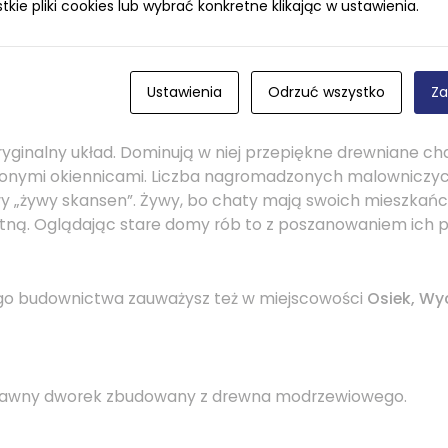
ie pliki cookies lub wybrać konkretne klikając w ustawienia.
elka wioska zagubiona wśród kociewskich lasów. Zachował
Ustawienia
Odrzuć wszystko
Za
ewnianych chałup, a także drewniana plebania o wieńcowe
stary cmentarz i ceglany budynek szkoły. Wieś
Długie
, poło
yginalny układ. Dominują w niej przepiękne drewniane cha
ionymi okiennicami. Liczba nagromadzonych malowniczyc
wy „żywy skansen”. Żywy, bo chaty mają swoich mieszkań
tną. Oglądając stare domy rób to z poszanowaniem ich p
go budownictwa zauważysz też w miejscowości
Osiek, Wyc
dawny dworek zbudowany z drewna modrzewiowego.