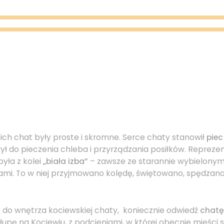
ch chat były proste i skromne. Serce chaty stanowił
pie
użył do pieczenia chleba i przyrządzania posiłków. Reprez
yła z kolei
„biała izba”
– zawsze ze starannie wybielonymi
mi. To w niej przyjmowano kolędę, świętowano, spędzano 
ć do wnętrza kociewskiej chaty, koniecznie odwiedź
chatę
łupę na Kociewiu, z podcieniami, w której obecnie mieści si