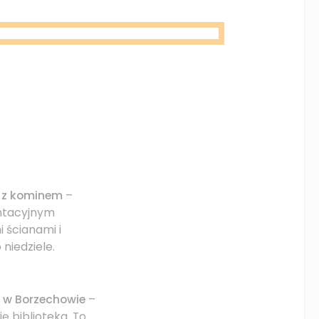
c z kominem
–
entacyjnym
 ścianami i
niedziele.
 w Borzechowie
–
ę biblioteka. To