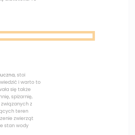
ruczna
, stoi
wiedzić i warto to
ała się także
nię, spiżarnię,
w związanych z
jących teren
zenie zwierząt
ce stan wody