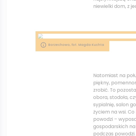
niewielki dom, z je
Borzechowo, fot. Magda Kuchta
Natomiast na poł
piękny, pomennon
zrobić. To pozost
obora, stodoła, cz
sypialnię, salon 
życiem na wsi. Co
powodzi – wyposa
gospodarskich na 
podczas powodzi.