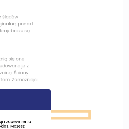
ć śladów
ginalne, ponad
 krajobrazu są
nią się one
Budowano je z
zciną. Ściany
rfem. Zamożniejsi
i i zapewnienia
okies. Możesz