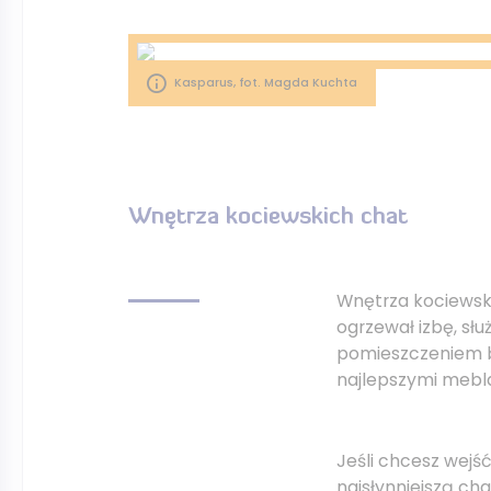
Kasparus, fot. Magda Kuchta
Wnętrza kociewskich chat
Wnętrza kociewski
ogrzewał izbę, sł
pomieszczeniem b
najlepszymi mebla
Jeśli chcesz wejś
najsłynniejszą cha