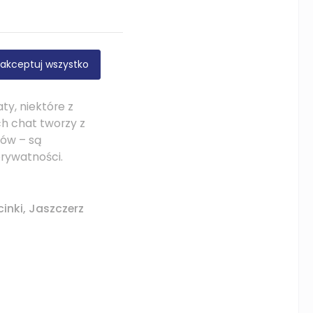
o się w niej
akceptuj wszystko
j konstrukcji,
żona w głębi lasu,
ty, niektóre z
h chat tworzy z
ców – są
rywatności.
inki, Jaszczerz