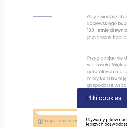
Gdy zwiedzisz sta
kociewskiego
bud
100-letnie drewni
przydrożne kaplicz
Przyglądając się 
wielkością. Więk
naturalnych materi
miały
konstrukcj
gospodarze wzbog
Pliki cookies
Używamy plików cook
Kasparus chata, fot. Magda Kuchta
lepszych doświadczeń