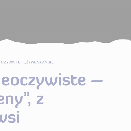
POMORSKIE NIEOCZYWISTE – „ŻYWE SKANSENY”, Z KOCIEWSKIEJ WSI
ieoczywiste –
ny”, z
wsi