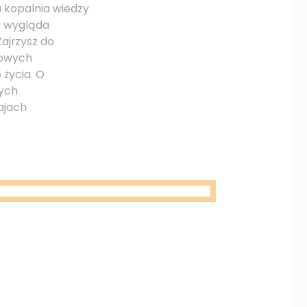
a kopalnia wiedzy
k wygląda
Zajrzysz do
dowych
życia. O
nych
ajach