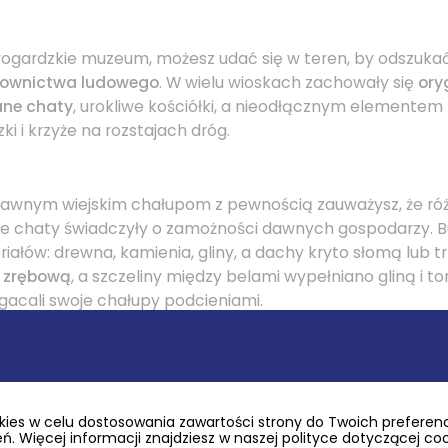
rogardzkie muzeum, możesz udać się w teren, by odszuka
ownictwa ludowego
. W wielu wioskach zachowały się
ory
ane chaty
, urokliwe kościółki, a nieodłącznym elementem
ki i krzyże na rozstajach dróg.
dawnym wiejskim chałupom z pewnością zauważysz, że róż
sze chaty świadczyły o zamożności dawnych gospodarzy. 
ałów: drewna, kamienia, gliny, a dachy kryto słomą lub tr
ę zrębową
, a szczeliny między belami wypełniano gliną i to
acali swoje chałupy podcieniami.
ies w celu dostosowania zawartości strony do Twoich preferencj
. Więcej informacji znajdziesz w naszej polityce dotyczącej co