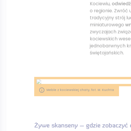
Kociewiu,
odwiedź
o regionie. Zwróć
tradycyjny strój l
miniaturowego
wn
zwyczajach związa
kociewskich wese
jednobarwnych kra
świętojańskich.
Meble z kociewskiej chaty, fot. M. Kuchta
Żywe skanseny – gdzie zobaczyć