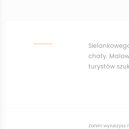
Sielankowego
chaty. Malow
turystów szu
Zanim wyruszysz 