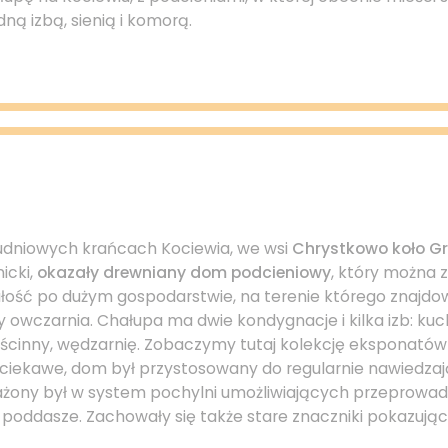
dną izbą, sienią i komorą.
udniowych krańcach Kociewia, we wsi
Chrystkowo koło G
icki,
okazały drewniany dom podcieniowy
, który można z
ałość po dużym gospodarstwie, na terenie którego znajdow
y owczarnia. Chałupa ma dwie kondygnacje i kilka izb: kuch
gościnny, wędzarnię. Zobaczymy tutaj kolekcję eksponató
 ciekawe, dom był przystosowany do regularnie nawiedza
żony był w system pochylni umożliwiających przeprowad
poddasze. Zachowały się także stare znaczniki pokazują