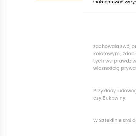
zaakceptować wszystk
Kasparus
to niewi
wyjątkowo dużo dr
ryglowy kościół, 
zachowała swój or
kolorowymi, zdob
tych wsi prawdzi
własnością prywa
Przykłady ludowe
czy Bukowiny
.
W
Szteklinie
stoi 