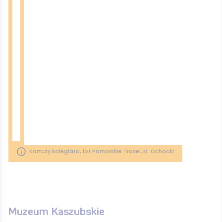
Kartuzy kolegiata, fot Pomorskie Travel, M. Ochocki
Muzeum Kaszubskie