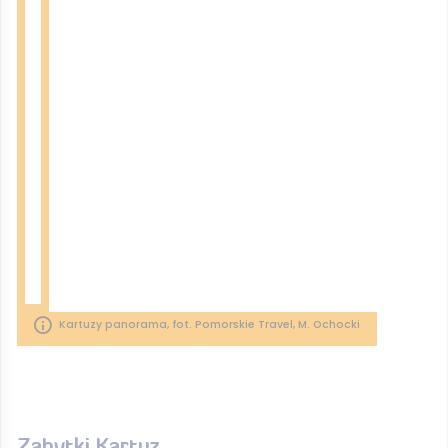
Kartuzy panorama, fot. Pomorskie Travel, M. Ochocki
Zabytki Kartuz