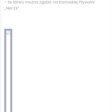
– te łatwo można zgubić na Kartuskiej Pływalni
„Nëczk”.