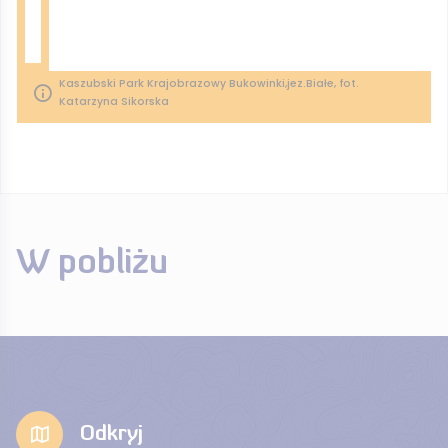
Kaszubski Park Krajobrazowy Bukowinki,jez.Białe, fot.
Katarzyna Sikorska
W pobliżu
Odkryj