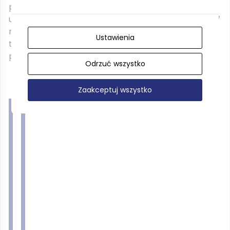
przystąpili do budowy kościoła. Z okazji 400 rocznicy
urodzin Marcina Lutra, świątynię wybudowaną w 1887
r. nazwano Lutherkirsche. Po II wojnie światowej był
Ustawienia
to kościół filialny, a w 1983 r. erygowano obecną
parafię.
Odrzuć wszystko
Zaakceptuj wszystko