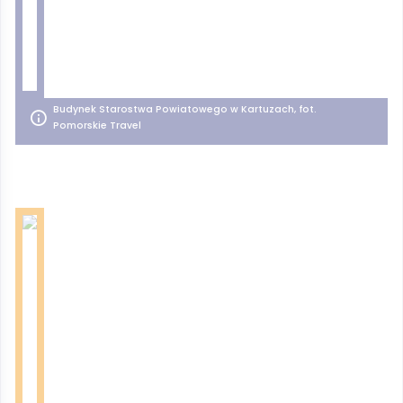
Budynek Starostwa Powiatowego w Kartuzach, fot.
Pomorskie Travel