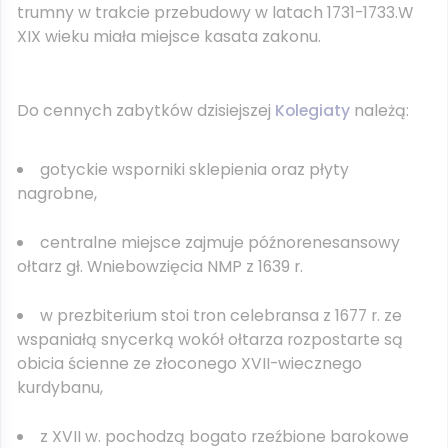
trumny w trakcie przebudowy w latach 1731-1733.W
XIX wieku miała miejsce kasata zakonu.
Do cennych zabytków dzisiejszej
Kolegiaty
należą:
gotyckie wsporniki sklepienia oraz płyty
nagrobne,
centralne miejsce zajmuje późnorenesansowy
ołtarz gł. Wniebowzięcia NMP z 1639 r.
w prezbiterium stoi tron celebransa z 1677 r. ze
wspaniałą snycerką wokół ołtarza rozpostarte są
obicia ścienne ze złoconego XVII-wiecznego
kurdybanu,
z XVII w. pochodzą bogato rzeźbione barokowe