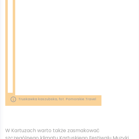
Truskawka kaszubska, fot. Pomorskie.Travel
W Kartuzach warto także zasmakować
szczególnego klimatu Kartuskiego Festiwalu Muzyki