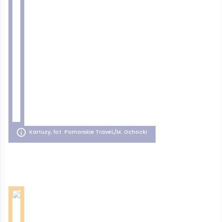
Kartuzy, fot. Pomorskie Travel,/M. Ochocki