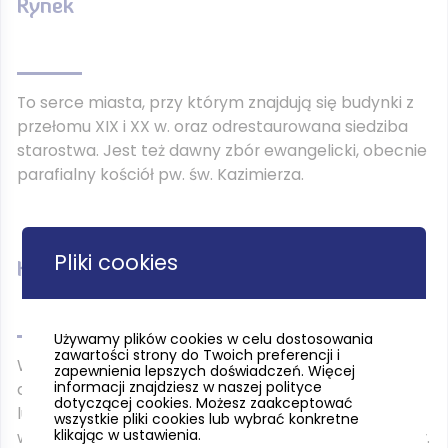
Rynek
To serce miasta, przy którym znajdują się budynki z
przełomu XIX i XX w. oraz odrestaurowana siedziba
starostwa. Jest też dawny zbór ewangelicki, obecnie
parafialny kościół pw. św. Kazimierza.
Pliki cookies
Kościół pw. św. Kazimierza
Używamy plików cookies w celu dostosowania
zawartości strony do Twoich preferencji i
W 1842 r. władze pruskie udostępniły ewangelikom
zapewnienia lepszych doświadczeń. Więcej
informacji znajdziesz w naszej polityce
dawny refektarz klasztorny. W poł. lat 60. XIX w.
dotyczącej cookies. Możesz zaakceptować
luteranie nabyli ziemie przy projektowanym
wszystkie pliki cookies lub wybrać konkretne
klikając w ustawienia.
wówczas rynku. Tu wybudowali pastorówkę i w 1886 r.