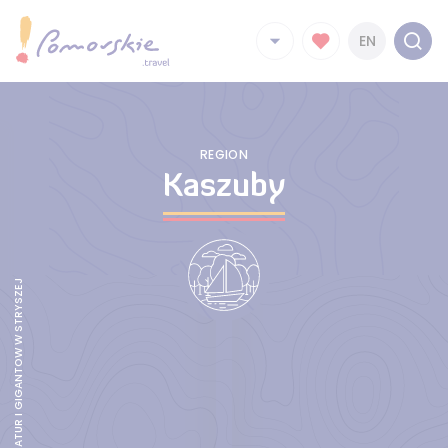
EN
REGION
Kaszuby
KASZUBSKI PARK MINIATUR I GIGANTOW W STRYSZEJ BUDZIE