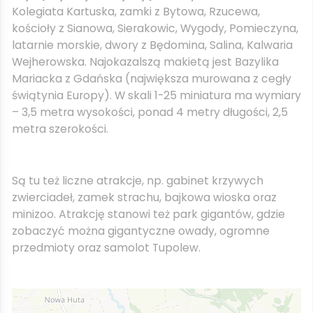
Kolegiata Kartuska, zamki z Bytowa, Rzucewa,
kościoły z Sianowa, Sierakowic, Wygody, Pomieczyna,
latarnie morskie, dwory z Będomina, Salina, Kalwaria
Wejherowska. Najokazalszą makietą jest Bazylika
Mariacka z Gdańska (największa murowana z cegły
świątynia Europy). W skali 1-25 miniatura ma wymiary
– 3,5 metra wysokości, ponad 4 metry długości, 2,5
metra szerokości.
Są tu też liczne atrakcje, np. gabinet krzywych
zwierciadeł, zamek strachu, bajkowa wioska oraz
minizoo. Atrakcję stanowi też park gigantów, gdzie
zobaczyć można gigantyczne owady, ogromne
przedmioty oraz samolot Tupolew.