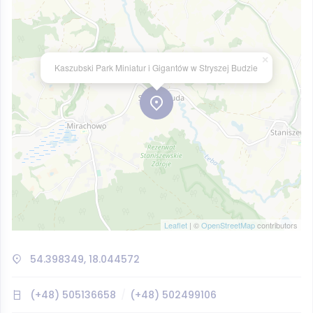
×
Kaszubski Park Miniatur i Gigantów w Stryszej Budzie
Leaflet
| ©
OpenStreetMap
contributors
54.398349, 18.044572
(+48) 505136658
(+48) 502499106