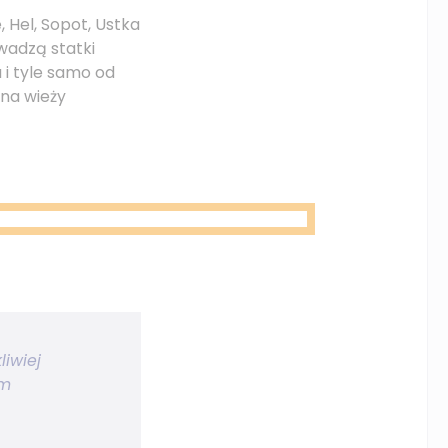
, Hel, Sopot, Ustka
owadzą statki
 i tyle samo od
 na wieży
liwiej
im