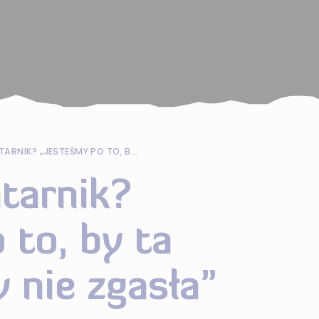
JAK PRACUJE LATARNIK? „JESTEŚMY PO TO, BY TA LATARNIA NIGDY NIE ZGASŁA”
atarnik?
 to, by ta
y nie zgasła”