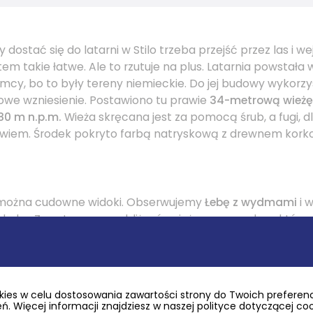
y dostać się do latarni w Stilo trzeba przejść przez las i w
atem takie łatwe. Ale to rzutuje na plus. Latarnia powstała 
mcy, bo to były tereny niemieckie. Do jej budowy wykorzy
we wzniesienie. Postawiono tu prawie
34-metrową wieżę
80 m n.p.m.
Wieża skręcana jest za pomocą śrub, a fugi, dl
owiem. Środek pokryto farbą natryskową z drewnem korko
 można cudowne widoki. Obserwujemy
Łebę z wydmami
i w
Sarbsko. Zresztą my w pobliżu również mamy wydmy, które 
achodnie wiatry zasypują las i górka się przesuwa. Po lew
ie
, po prawej
w Rozewiu
. Oddaleni jesteśmy o około 40 km
z lornetkę, ale w nocy, przy dobrej widoczności widzimy sw
ies w celu dostosowania zawartości strony do Twoich preferencj
. Więcej informacji znajdziesz w naszej polityce dotyczącej co