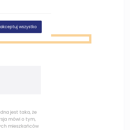
akceptuj wszystko
na jest taka, że
rsja mówi o tym,
nych mieszkańców