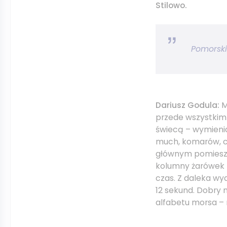
Stilowo.
Pomorski
Dariusz Godula:
M
przede wszystkim u
świecą – wymieni
much, komarów, 
głównym pomieszcz
kolumny żarówek –
czas. Z daleka wyd
12 sekund. Dobry n
alfabetu morsa 