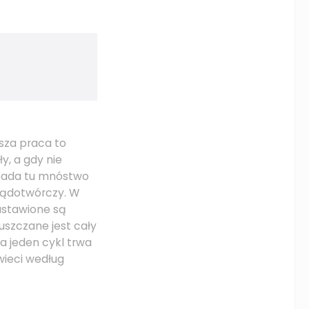
sza praca to
y, a gdy nie
wpada tu mnóstwo
prądotwórczy. W
ustawione są
uszczane jest cały
 a jeden cykl trwa
wieci według