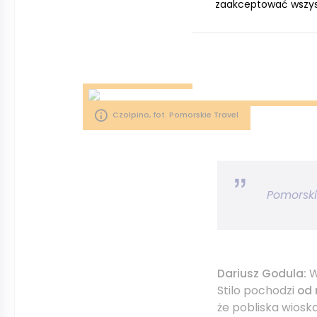
zaakceptować wszystk
Latarnia to bardz
Czołpino, fot. Pomorskie Travel
Pomorskie
Dariusz Godula:
W
Stilo pochodzi
od 
że pobliska wios