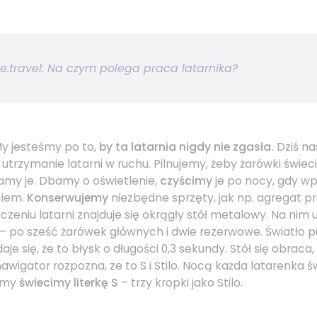
e.travel: Na czym polega praca latarnika?
y jesteśmy po to,
by ta latarnia nigdy nie zgasła.
Dziś na
trzymanie latarni w ruchu. Pilnujemy, żeby żarówki świecił
amy je. Dbamy o oświetlenie,
czyścimy
je po nocy, gdy 
ciem.
Konserwujemy
niezbędne sprzęty, jak np. agregat 
eniu latarni znajduje się okrągły stół metalowy. Na nim 
 po sześć żarówek głównych i dwie rezerwowe. Światło p
aje się, że to błysk o długości 0,3 sekundy. Stół się obraca,
awigator rozpozna, ze to S i Stilo. Nocą każda latarenka ś
– my
świecimy literkę S
– trzy kropki jako Stilo.