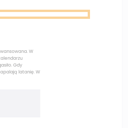
zaawansowana. W
kalendarzu
asiło. Gdy
apalają latanię. W