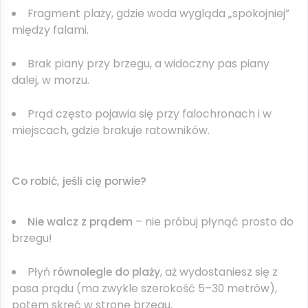
Fragment plaży, gdzie woda wygląda „spokojniej”
między falami.
Brak piany przy brzegu, a widoczny pas piany
dalej, w morzu.
Prąd często pojawia się przy falochronach i w
miejscach, gdzie brakuje ratowników.
Co robić, jeśli cię porwie?
Nie walcz z prądem
– nie próbuj płynąć prosto do
brzegu!
Płyń
równolegle do plaży
, aż wydostaniesz się z
pasa prądu (ma zwykle szerokość 5–30 metrów),
potem skręć w stronę brzegu.