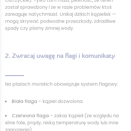
Ostrzyckie). Tylko tam masz pewność, że teren
został sprawdzony i że w razie problemów ktoś
zareaguje natychmiast. Unikaj dzikich kąpielisk —
mogą skrywać podwodne przeszkody, zdradliwe
spady czy plamy zimnej wody.
2. Zwracaj uwagę na flagi i komunikaty
Na plażach morskich obowiązuje system flagowy:
Biała flaga
– kąpiel dozwolona.
Czerwona flaga
– zakaz kąpieli (ze względu na
silne fale, prądy, niską temperaturę wody lub inne
zagrożenia).