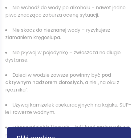
Nie wchodź do wody po alkoholu – nawet jedno
piwo znacząco zaburza ocenę sytuacji.
Nie skacz do nieznanej wody – ryzykujesz
złamaniem kręgosłupa.
Nie pływaj w pojedynkę – zwłaszcza na długie
dystanse.
Dzieci w wodzie zawsze powinny być
pod
aktywnym nadzorem dorosłych
, a nie „na oku z
ręcznika”.
Używaj kamizelek asekuracyjnych na kajaku, SUP-
ie i rowerze wodnym.
Obserwuj siebie i innych – jeśli ktoś zachowuje się
nietypowo w wodzie, może potrzebować pomocy.