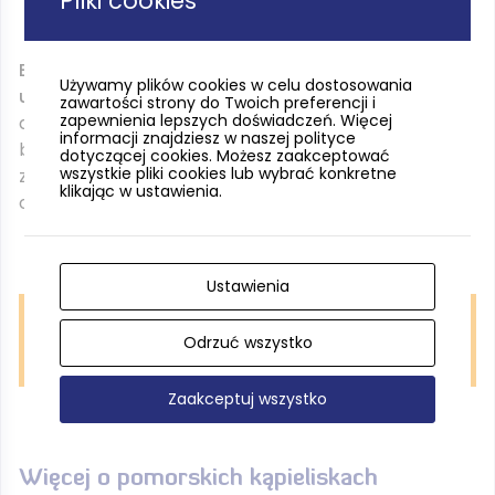
Pliki cookies
Bezpieczna kąpiel to taka, która kończy się
Używamy plików cookies w celu dostosowania
uśmiechem — nie interwencją ratowników.
Baw się
zawartości strony do Twoich preferencji i
zapewnienia lepszych doświadczeń. Więcej
dobrze, ale nie zapominaj, że woda nie wybacza
informacji znajdziesz w naszej polityce
błędów. Pomorskie plaże i jeziora mają wiele do
dotyczącej cookies. Możesz zaakceptować
wszystkie pliki cookies lub wybrać konkretne
zaoferowania – korzystaj z nich mądrze i
klikając w ustawienia.
odpowiedzialnie.
Ustawienia
Odrzuć wszystko
Na pełnej ludzi plaży dbajmy szczególnie o bezpieczeństwo
najbliższych oraz swoje, fot. M. Ochocki/Pomorskie.Travel
Zaakceptuj wszystko
Więcej o pomorskich kąpieliskach