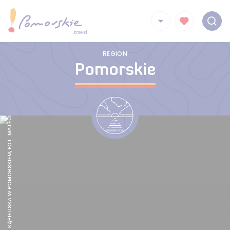
REGION
Pomorskie
BEZPIECZNE KĄPIELISKA W POMORSKIEM, FOT. MATEUSZ OCHOCKI / KFP