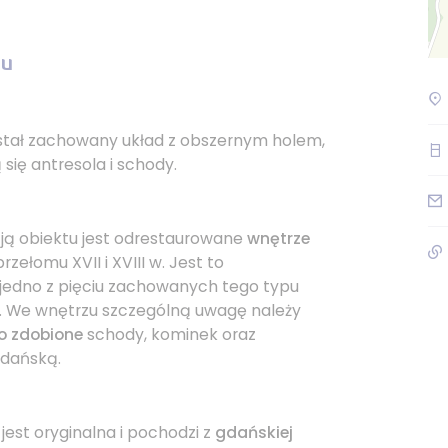
cu
tał zachowany układ z obszernym holem,
się antresola i schody.
ją obiektu jest odrestaurowane
wnętrze
rzełomu XVII i XVIII w. Jest to
edno z pięciu zachowanych tego typu
e. We wnętrzu szczególną uwagę należy
o zdobione
schody, kominek oraz
dańską.
jest oryginalna i pochodzi z
gdańskiej