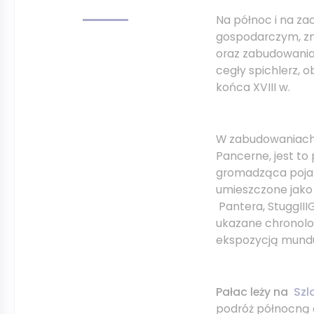
Na północ i na za
gospodarczym, znaj
oraz zabudowania
cegły spichlerz, o
końca XVIII w.
W zabudowaniach
Pancerne, jest t
gromadząca pojaz
umieszczone jako 
Pantera, StuggIII
ukazane chronolo
ekspozycją mundu
Pałac leży na
Szl
podróż północną 