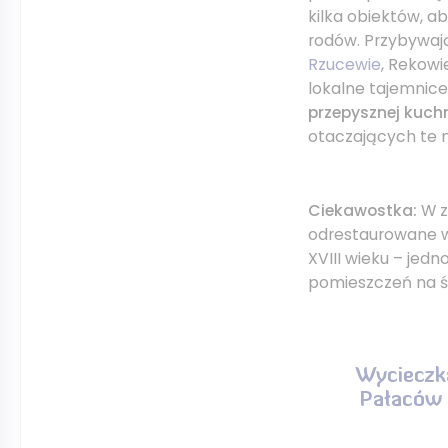
kilka obiektów, a
rodów. Przybywa
Rzucewie
, Rekowi
lokalne tajemnice
przepysznej kuch
otaczających te 
Ciekawostka:
W z
odrestaurowane wn
XVIII wieku – jed
pomieszczeń na ś
Wycieczk
Pałaców 