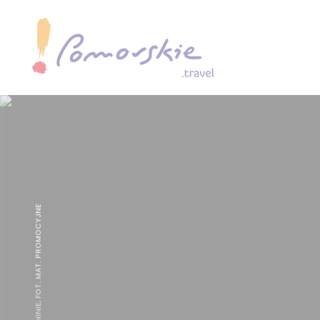
PAŁAC W KŁANINIE, FOT. MAT. PROMOCYJNE