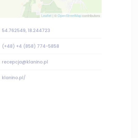
Leaflet
| ©
OpenStreetMap
contributors
54.762549, 18.244723
(+48) +4 (858) 774-5858
recepcja@klanino.pl
klanino.pl/