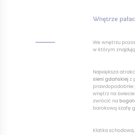
Wnętrze pała
We wnętrzu pozos
w którym znajdują 
Największa atrakc
sieni gdańskiej
z p
prawdopodobnie j
wnętrz na świeci
zwrócić na
bogat
barokową szafę g
Klatka schodowa, 