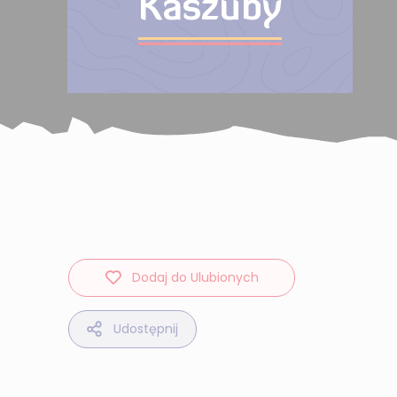
Kaszuby
Dodaj do Ulubionych
Udostępnij