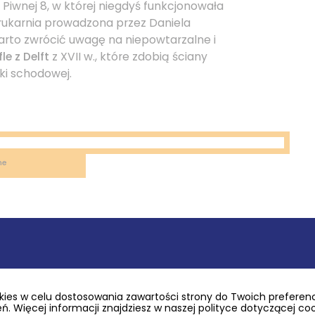
. Piwnej 8, w której niegdyś funkcjonowała
rukarnia prowadzona przez Daniela
arto zwrócić uwagę na niepowtarzalne i
le z Delft
z XVII w., które zdobią ściany
ki schodowej.
ne
ies w celu dostosowania zawartości strony do Twoich preferencj
st 2 ha parkiem, w którym na turystów
. Więcej informacji znajdziesz w naszej polityce dotyczącej co