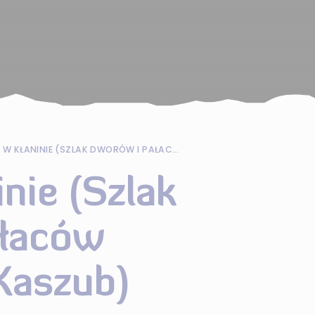
PAŁAC W KŁANINIE (SZLAK DWORÓW I PAŁACÓW PÓŁNOCNYCH KASZUB)
nie (Szlak
łaców
Kaszub)