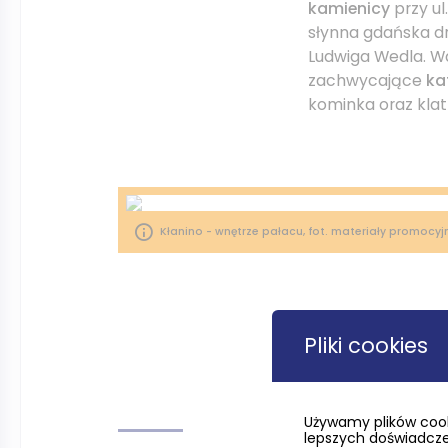
kamienicy
przy ul
słynna gdańska d
Ludwiga Wedla. W
zachwycające
kaf
kominka oraz klat
Kłanino - wnętrze pałacu, fot. materiały promocyj
Pliki cookies
Park
Używamy plików cook
Pałac otoczony je
lepszych doświadczeń