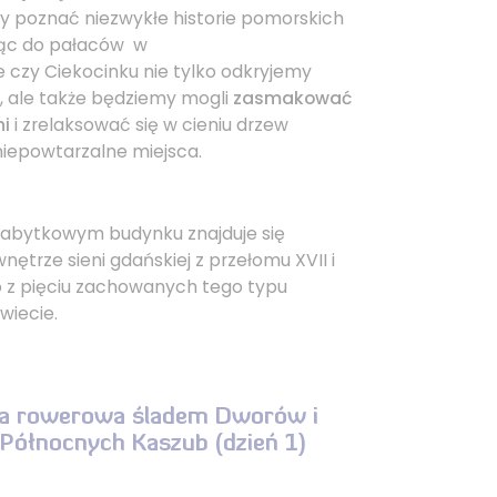
by poznać niezwykłe historie pomorskich
jąc do pałaców w
e czy Ciekocinku nie tylko odkryjemy
, ale także będziemy mogli
zasmakować
ni
i zrelaksować się w cieniu drzew
niepowtarzalne miejsca.
abytkowym budynku znajduje się
ętrze sieni gdańskiej z przełomu XVII i
no z pięciu zachowanych tego typu
wiecie.
a rowerowa śladem Dworów i
Północnych Kaszub (dzień 1)​