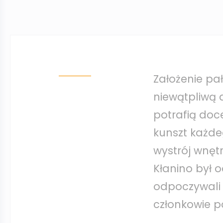
Założenie pa
niewątpliwą a
potrafią doce
kunszt każde
wystrój wnętr
Kłanino był 
odpoczywali i
członkowie p