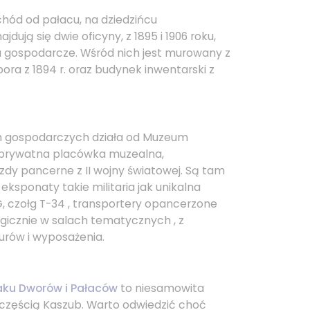
chód od pałacu, na dziedzińcu
dują się dwie oficyny, z 1895 i 1906 roku,
 gospodarcze. Wśród nich jest murowany z
bora z 1894 r. oraz budynek inwentarski z
 gospodarczych działa od Muzeum
o prywatna placówka muzealna,
dy pancerne z II wojny światowej. Są tam
eksponaty takie militaria jak unikalna
G, czołg T-34 , transportery opancerzone
gicznie w salach tematycznych , z
rów i wyposażenia.
aku Dworów i Pałaców
to niesamowita
częścią Kaszub. Warto odwiedzić choć