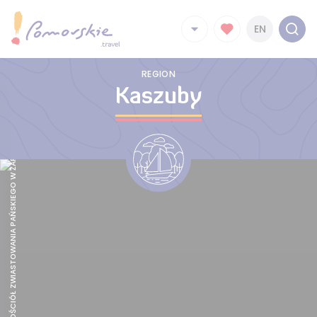
EN
GOTYCKI KOŚCIÓŁ ZWIASTOWANIA PAŃSKIEGO W ŻARNOWCU, FOT. POMORSKIE.TRAVEL
REGION
Kaszuby