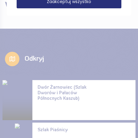
Zaakceptuj wszystko
W pobliżu
Odkryj
Dwór Żarnowiec (Szlak
Dworów i Pałaców
Północnych Kaszub)
Szlak Piaśnicy