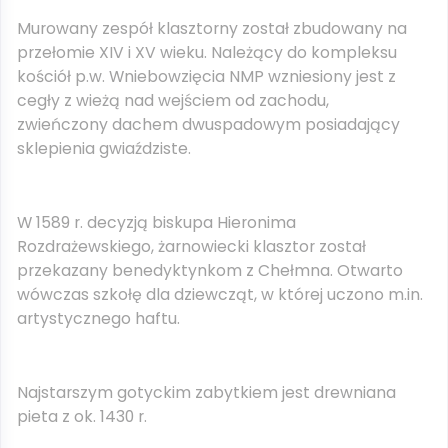
Murowany zespół klasztorny został zbudowany na
przełomie XIV i XV wieku. Należący do kompleksu
kościół p.w. Wniebowzięcia NMP wzniesiony jest z
cegły z wieżą nad wejściem od zachodu,
zwieńczony dachem dwuspadowym posiadający
sklepienia gwiaździste.
W 1589 r. decyzją biskupa Hieronima
Rozdrażewskiego, żarnowiecki klasztor został
przekazany benedyktynkom z Chełmna. Otwarto
wówczas szkołę dla dziewcząt, w której uczono m.in.
artystycznego haftu.
Najstarszym gotyckim zabytkiem jest drewniana
pieta z ok. 1430 r.