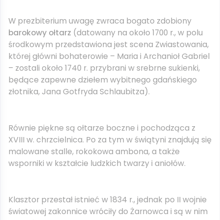
W prezbiterium uwagę zwraca bogato zdobiony
barokowy ołtarz
(datowany na około 1700 r., w polu
środkowym przedstawiona jest scena Zwiastowania,
której główni bohaterowie – Maria i Archanioł Gabriel
– zostali około 1740 r. przybrani w srebrne sukienki,
będące zapewne dziełem wybitnego gdańskiego
złotnika, Jana Gotfryda Schlaubitza).
Równie piękne są ołtarze boczne i pochodząca z
XVIII w. chrzcielnica. Po za tym w świątyni znajdują się
malowane stalle, rokokowa ambona, a także
wsporniki w kształcie ludzkich twarzy i aniołów.
Klasztor przestał istnieć w 1834 r., jednak po II wojnie
światowej zakonnice wróciły do Żarnowca i są w nim