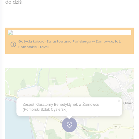
do dziś.
Gotycki kościół Zwiastowania Pańskiego w Żarnowcu, fot.
Pomorskie.Travel
×
Zespół Klasztorny Benedyktynek w Żarnowcu
(Pomorski Szlak Cysterski)