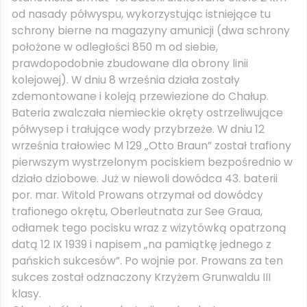
od nasady półwyspu, wykorzystując istniejące tu
schrony bierne na magazyny amunicji (dwa schrony
położone w odległości 850 m od siebie,
prawdopodobnie zbudowane dla obrony linii
kolejowej). W dniu 8 września działa zostały
zdemontowane i koleją przewiezione do Chałup.
Bateria zwalczała niemieckie okręty ostrzeliwujące
półwysep i trałujące wody przybrzeże. W dniu 12
września trałowiec M 129 „Otto Braun” został trafiony
pierwszym wystrzelonym pociskiem bezpośrednio w
działo dziobowe. Już w niewoli dowódca 43. baterii
por. mar. Witold Prowans otrzymał od dowódcy
trafionego okrętu, Oberleutnata zur See Graua,
odłamek tego pocisku wraz z wizytówką opatrzoną
datą 12 IX 1939 i napisem „na pamiątkę jednego z
pańskich sukcesów”. Po wojnie por. Prowans za ten
sukces został odznaczony Krzyżem Grunwaldu III
klasy.