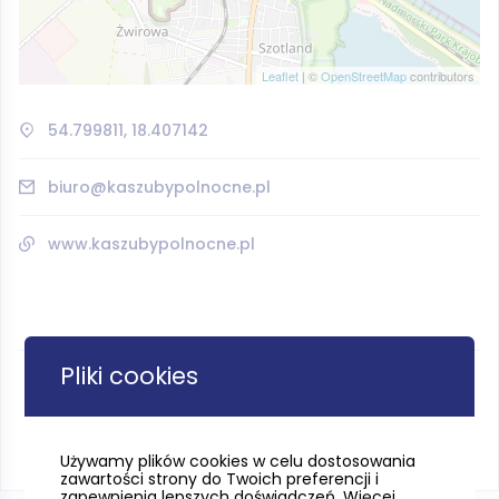
Leaflet
| ©
OpenStreetMap
contributors
54.799811, 18.407142
biuro@kaszubypolnocne.pl
www.kaszubypolnocne.pl
Pliki cookies
Używamy plików cookies w celu dostosowania
zawartości strony do Twoich preferencji i
zapewnienia lepszych doświadczeń. Więcej