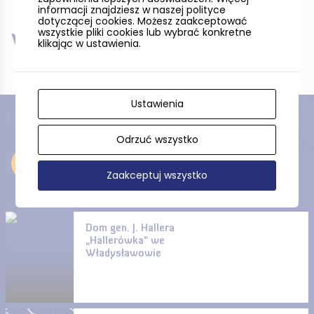
informacji znajdziesz w naszej polityce
dotyczącej cookies. Możesz zaakceptować
wszystkie pliki cookies lub wybrać konkretne
W pobliżu
klikając w ustawienia.
Ustawienia
Odrzuć wszystko
Odkryj
Zaakceptuj wszystko
Dom gen. J. Hallera
„Hallerówka” we
Władysławowie