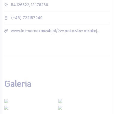
54.126522, 18.178266
(+48) 722157049
www.lot-sercekaszub.pl/?v=pokaz&s=atrakcje&id=131
Galeria