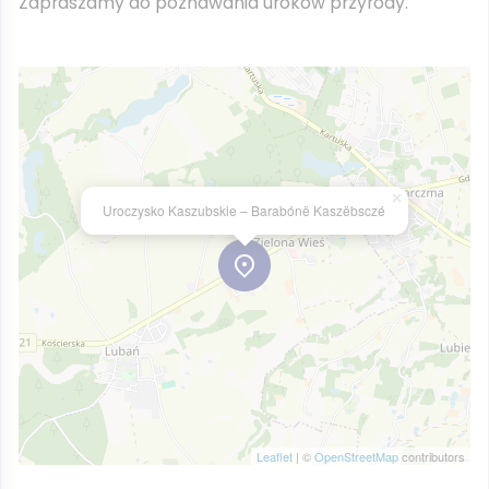
Zapraszamy do poznawania uroków przyrody.
×
Uroczysko Kaszubskie – Barabónë Kaszëbsczé
Leaflet
| ©
OpenStreetMap
contributors