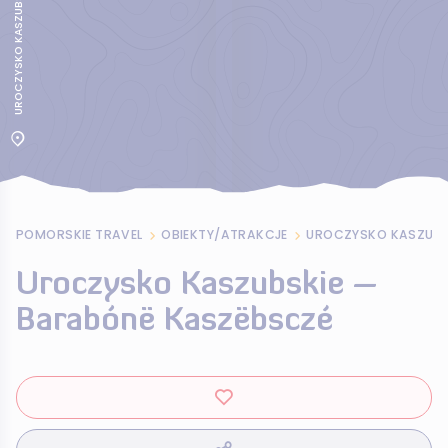
POMORSKIE TRAVEL
OBIEKTY/ATRAKCJE
Uroczysko Kaszubskie –
Barabónë Kaszëbsczé