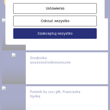
Odkryj
Ustawienia
Odrzuć wszystko
Muzeum Hymnu Narodowego
w Będominie (oddział MNG w
Zaakceptuj wszystko
Gdańsku)
Grodzisko
wczesnośredniowieczne
Pomnik ku czci płk. Franciszka
Hynka