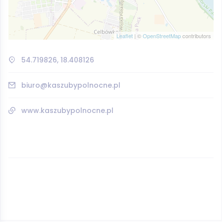
Leaflet
| ©
OpenStreetMap
contributors
54.719826, 18.408126
biuro@kaszubypolnocne.pl
www.kaszubypolnocne.pl